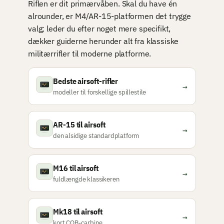
Riflen er dit primærvåben. Skal du have én
alrounder, er M4/AR-15-platformen det trygge
valg; leder du efter noget mere specifikt,
dækker guiderne herunder alt fra klassiske
militærrifler til moderne platforme.
Bedste airsoft-rifler
→
modeller til forskellige spillestile
AR-15 til airsoft
→
den alsidige standardplatform
M16 til airsoft
→
fuldlængde klassikeren
Mk18 til airsoft
→
kort CQB-carbine