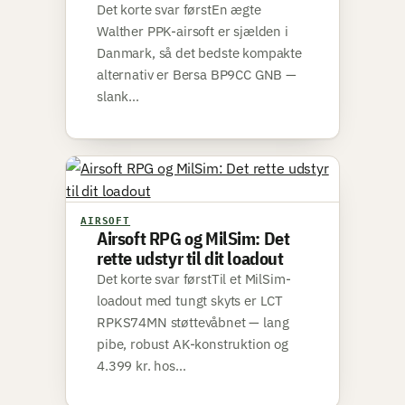
Det korte svar førstEn ægte
Walther PPK-airsoft er sjælden i
Danmark, så det bedste kompakte
alternativ er Bersa BP9CC GNB —
slank…
AIRSOFT
Airsoft RPG og MilSim: Det
rette udstyr til dit loadout
Det korte svar førstTil et MilSim-
loadout med tungt skyts er LCT
RPKS74MN støttevåbnet — lang
pibe, robust AK-konstruktion og
4.399 kr. hos…