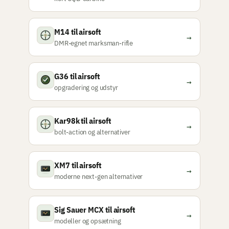
M14 til airsoft
→
DMR-egnet marksman-rifle
G36 til airsoft
→
opgradering og udstyr
Kar98k til airsoft
→
bolt-action og alternativer
XM7 til airsoft
→
moderne next-gen alternativer
Sig Sauer MCX til airsoft
→
modeller og opsætning