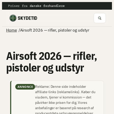
Spring
Priser fra
danske forhandlere
til
indhold
/
Home
Airsoft 2026 — rifler, pistoler og udstyr
Airsoft 2026 — rifler,
pistoler og udstyr
Reklame: Denne side indeholder
ANNONCE
affiliate-links (reklamelinks). Køber du
via dem, tjener vi kommission — det
påvirker ikke prisen for dig. Vores
anbefalinger er baseret på research af
producentdata og brugeranmeldelser,