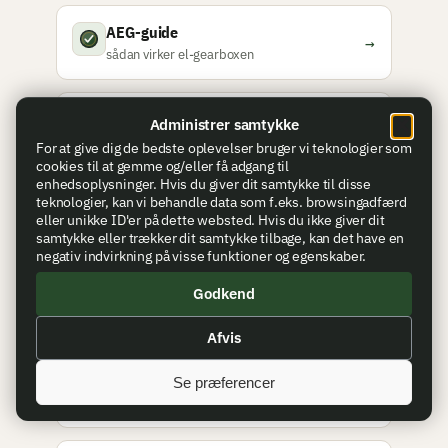
AEG-guide
→
sådan virker el-gearboxen
Batteri til airsoft
Administrer samtykke
→
LiPo, kapacitet og pleje
For at give dig de bedste oplevelser bruger vi teknologier som
cookies til at gemme og/eller få adgang til
enhedsoplysninger. Hvis du giver dit samtykke til disse
teknologier, kan vi behandle data som f.eks. browsingadfærd
HPA-udstyr
→
eller unikke ID'er på dette websted. Hvis du ikke giver dit
luftsystem til finindstilling
samtykke eller trækker dit samtykke tilbage, kan det have en
negativ indvirkning på visse funktioner og egenskaber.
Airsoft-kugler
Godkend
→
vægt, kvalitet og valg
Afvis
Lyddæmper til airsoft
Se præferencer
→
funktion og montering