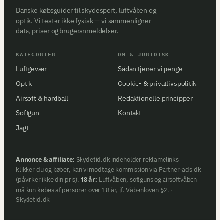
Danske købsguider til skydesport, luftvåben og
optik. Vi tester ikke fysisk — vi sammenligner
data, priser og brugeranmeldelser.
KATEGORIER
OM & JURIDISK
Luftgevær
Sådan tjener vi penge
Optik
Cookie- & privatlivspolitik
Airsoft & hardball
Redaktionelle principper
Softgun
Kontakt
Jagt
Annonce & affiliate:
Skydetid.dk indeholder reklamelinks —
klikker du og køber, kan vi modtage kommission via Partner-ads.dk
(påvirker ikke din pris).
18 år:
Luftvåben, softguns og airsoftvåben
må kun købes af personer over 18 år, jf. Våbenloven §2. ·
Skydetid.dk