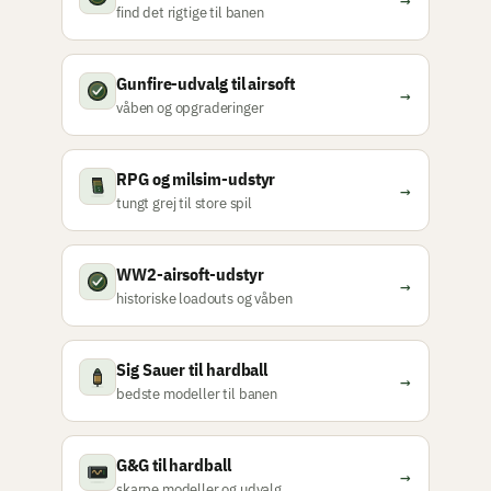
find det rigtige til banen
Gunfire-udvalg til airsoft
→
våben og opgraderinger
RPG og milsim-udstyr
→
tungt grej til store spil
WW2-airsoft-udstyr
→
historiske loadouts og våben
Sig Sauer til hardball
→
bedste modeller til banen
G&G til hardball
→
skarpe modeller og udvalg