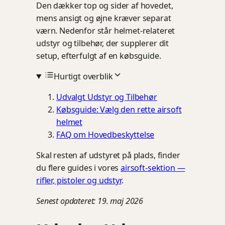
Den dækker top og sider af hovedet,
mens ansigt og øjne kræver separat
værn. Nedenfor står helmet-relateret
udstyr og tilbehør, der supplerer dit
setup, efterfulgt af en købsguide.
Hurtigt overblik
Udvalgt Udstyr og Tilbehør
Købsguide: Vælg den rette airsoft
helmet
FAQ om Hovedbeskyttelse
Skal resten af udstyret på plads, finder
du flere guides i vores
airsoft-sektion —
rifler, pistoler og udstyr
.
Senest opdateret: 19. maj 2026