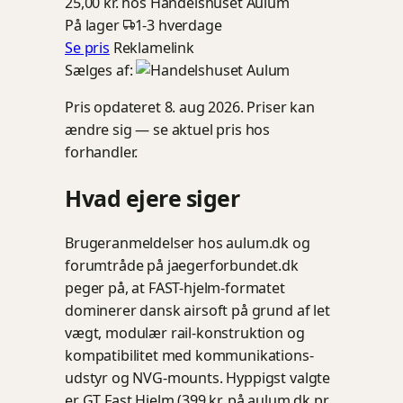
25,00 kr.
hos Handelshuset Aulum
På lager
1-3 hverdage
Se pris
Reklamelink
Sælges af:
Pris opdateret 8. aug 2026. Priser kan
ændre sig — se aktuel pris hos
forhandler.
Hvad ejere siger
Brugeranmeldelser hos aulum.dk og
forumtråde på jaegerforbundet.dk
peger på, at FAST-hjelm-formatet
dominerer dansk airsoft på grund af let
vægt, modulær rail-konstruktion og
kompatibilitet med kommunikations-
udstyr og NVG-mounts. Hyppigst valgte
er GT Fast Hjelm (399 kr. på aulum.dk pr.