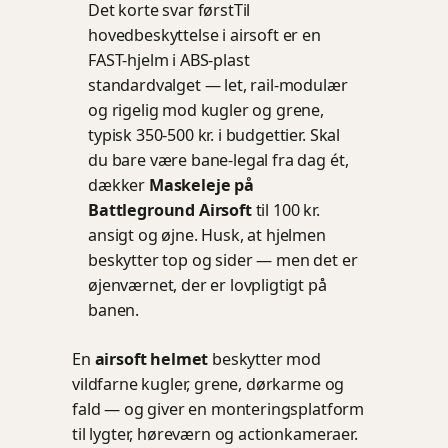
Det korte svar først
Til
hovedbeskyttelse i airsoft er en
FAST-hjelm i ABS-plast
standardvalget — let, rail-modulær
og rigelig mod kugler og grene,
typisk 350-500 kr. i budgettier. Skal
du bare være bane-legal fra dag ét,
dækker
Maskeleje på
Battleground Airsoft
til 100 kr.
ansigt og øjne. Husk, at hjelmen
beskytter top og sider — men det er
øjenværnet, der er lovpligtigt på
banen.
En
airsoft helmet
beskytter mod
vildfarne kugler, grene, dørkarme og
fald — og giver en monteringsplatform
til lygter, høreværn og actionkameraer.