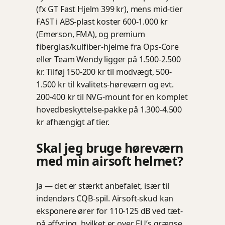
(fx GT Fast Hjelm 399 kr), mens mid-tier
FAST i ABS-plast koster 600-1.000 kr
(Emerson, FMA), og premium
fiberglas/kulfiber-hjelme fra Ops-Core
eller Team Wendy ligger på 1.500-2.500
kr. Tilføj 150-200 kr til modvægt, 500-
1.500 kr til kvalitets-høreværn og evt.
200-400 kr til NVG-mount for en komplet
hovedbeskyttelse-pakke på 1.300-4.500
kr afhængigt af tier.
Skal jeg bruge høreværn
med min airsoft helmet?
Ja — det er stærkt anbefalet, især til
indendørs CQB-spil. Airsoft-skud kan
eksponere ører for 110-125 dB ved tæt-
på affyring, hvilket er over EU’s grænse