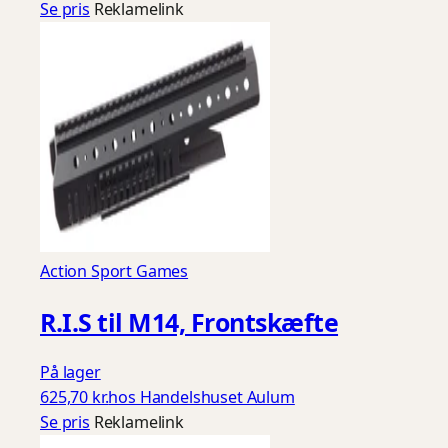
Se pris
Reklamelink
Action Sport Games
R.I.S til M14, Frontskæfte
På lager
625,70 kr.
hos Handelshuset Aulum
Se pris
Reklamelink