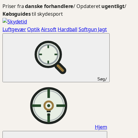
Spring
Priser fra
danske forhandlere
/
Opdateret
ugentligt
/
til
Købsguides
til skydesport
indhold
Luftgevær
Optik
Airsoft
Hardball
Softgun
Jagt
Søg
/
Hjem