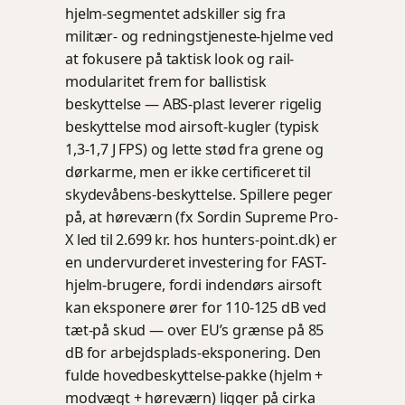
hjelm-segmentet adskiller sig fra
militær- og redningstjeneste-hjelme ved
at fokusere på taktisk look og rail-
modularitet frem for ballistisk
beskyttelse — ABS-plast leverer rigelig
beskyttelse mod airsoft-kugler (typisk
1,3-1,7 J FPS) og lette stød fra grene og
dørkarme, men er ikke certificeret til
skydevåbens-beskyttelse. Spillere peger
på, at høreværn (fx Sordin Supreme Pro-
X led til 2.699 kr. hos hunters-point.dk) er
en undervurderet investering for FAST-
hjelm-brugere, fordi indendørs airsoft
kan eksponere ører for 110-125 dB ved
tæt-på skud — over EU’s grænse på 85
dB for arbejdsplads-eksponering. Den
fulde hovedbeskyttelse-pakke (hjelm +
modvægt + høreværn) ligger på cirka