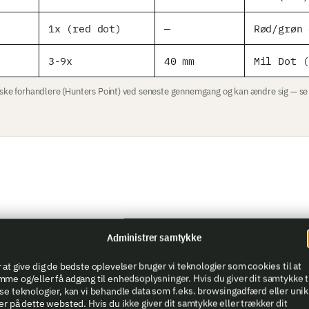
1x (red dot)
—
Rød/grøn 
3-9x
40 mm
Mil Dot (
nske forhandlere (Hunters Point) ved seneste gennemgang og kan ændre sig — se a
Administrer samtykke
Se pris
 at give dig de bedste oplevelser bruger vi teknologier som cookies til at
Reklamelink
me og/eller få adgang til enhedsoplysninger. Hvis du giver dit samtykke t
se teknologier, kan vi behandle data som f.eks. browsingadfærd eller uni
er på dette websted. Hvis du ikke giver dit samtykke eller trækker dit