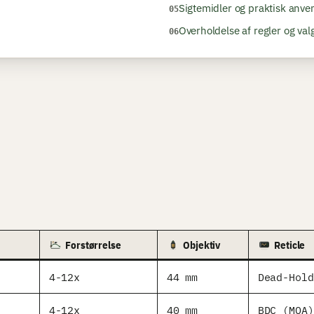
Sigtemidler og praktisk anve
Overholdelse af regler og val
Forstørrelse
Objektiv
Reticle
4-12x
44 mm
Dead-Hold
4-12x
40 mm
BDC (MOA)