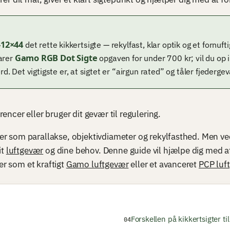
-12×44
det rette kikkertsigte — rekylfast, klar optik og et fornuf
Gamo RGB Dot Sigte
larer
opgaven for under 700 kr; vil du op i 
. Det vigtigste er, at sigtet er “airgun rated” og tåler fjederge
encer eller bruger dit gevær til regulering.
mer som parallakse, objektivdiameter og rekylfasthed. Men ve
it
luftgevær
og dine behov. Denne guide vil hjælpe dig med at n
per som et kraftigt
Gamo luftgevær
eller et avanceret
PCP luf
Forskellen på kikkertsigter t