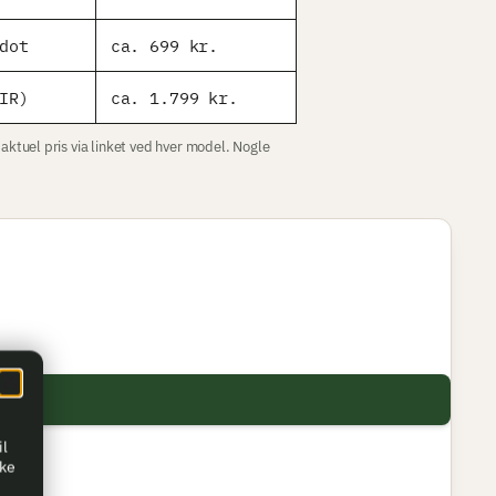
dot
ca. 699 kr.
IR)
ca. 1.799 kr.
ktuel pris via linket ved hver model. Nogle
il
kke