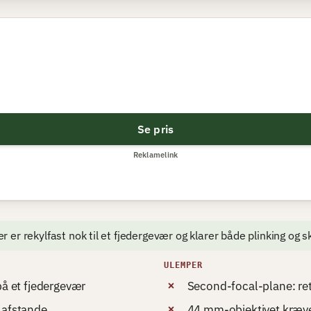
Se pris
Reklamelink
der er rekylfast nok til et fjedergevær og klarer både plinking og 
ULEMPER
på et fjedergevær
Second-focal-plane: re
afstande
44 mm-objektivet kræver 