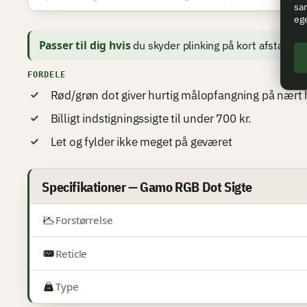
sam
eg
Passer til dig hvis
du skyder plinking på kort afstand og
FORDELE
Rød/grøn dot giver hurtig målopfangning på nært 
Billigt indstigningssigte til under 700 kr.
Let og fylder ikke meget på geværet
Specifikationer — Gamo RGB Dot Sigte
Forstørrelse
Reticle
Type