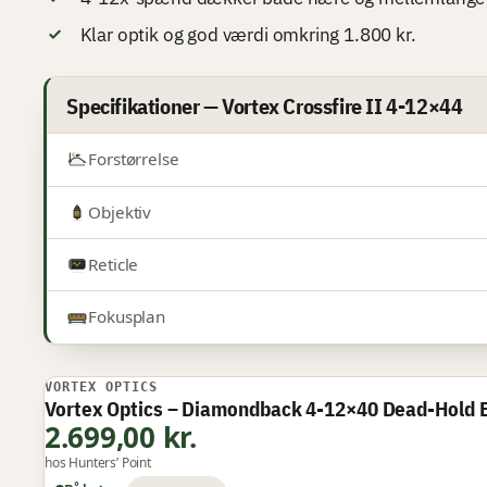
Klar optik og god værdi omkring 1.800 kr.
Specifikationer — Vortex Crossfire II 4-12×44
Forstørrelse
Objektiv
Reticle
Fokusplan
VORTEX OPTICS
BEDSTE PREMIUM
Vortex Optics – Diamondback 4-12×40 Dead-Hold
2.699,00 kr.
hos Hunters’ Point