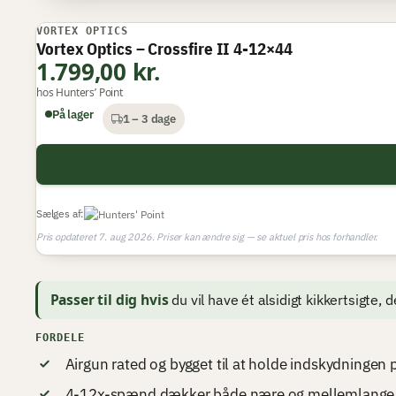
VORTEX OPTICS
VI ANBEFALER
Vortex Optics – Crossfire II 4-12×44
1.799,00 kr.
hos Hunters’ Point
På lager
1 – 3 dage
Sælges af:
Pris opdateret 7. aug 2026. Priser kan ændre sig — se aktuel pris hos forhandler.
Passer til dig hvis
du vil have ét alsidigt kikkertsigte, 
FORDELE
Airgun rated og bygget til at holde indskydningen 
4-12x-spænd dækker både nære og mellemlange 