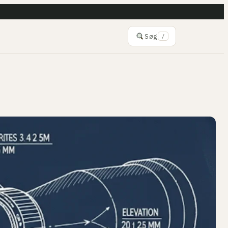
Søg
/