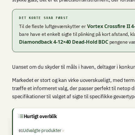
DET KORTE SVAR FØRST
Vortex Crossfire II 4
Til de fleste luftgeværskytter er
bare have et enkelt sigte til plinking på kort afstand, k
Diamondback 4-12×40 Dead-Hold BDC
pengene værd
Uanset om du skyder til måls i haven, deltager i konkurr
Markedet er stort og kan virke uoverskueligt, med ter
træffe et informeret valg, der passer perfekt til netop d
specifikationer til valget af sigte til specifikke geværty
Hurtigt overblik
Udvalgte produkter