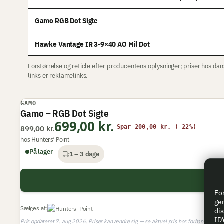
Gamo RGB Dot Sigte
Hawke Vantage IR 3-9×40 AO Mil Dot
Forstørrelse og reticle efter producentens oplysninger; priser hos da
links er reklamelinks.
GAMO
TILBUD
Gamo – RGB Dot Sigte
699,00 kr.
BEDSTE TIL PRISEN
Spar 200,00 kr. (−22%)
899,00 kr.
hos Hunters’ Point
På lager
1 – 3 dage
For
gem
Sælges af:
dis
ID'
Pris opdateret 7. aug 2026. Priser kan ændre sig — se aktuel pris hos forhandler.