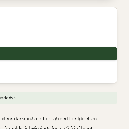
skadedyr.
ticlens dækning ændrer sig med forstørrelsen
forholdsvis høje ringe for at gå fri af løbet