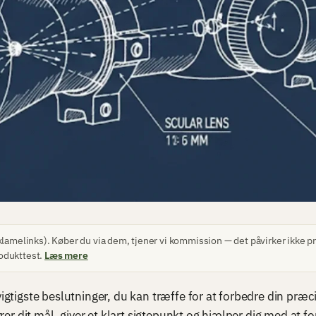
lamelinks). Køber du via dem, tjener vi kommission — det påvirker ikke pri
odukttest.
Læs mere
vigtigste beslutninger, du kan træffe for at forbedre din præc
rrer dit mål, giver et klart sigtepunkt og hjælper dig med at 