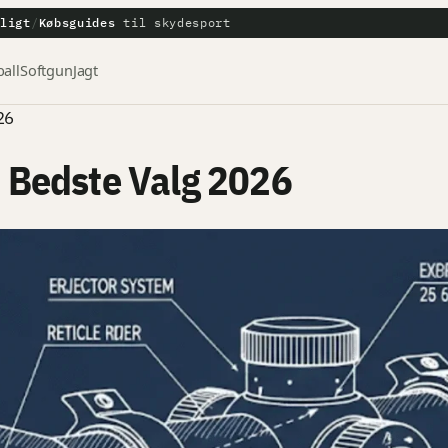
tligt
/
Købsguides
til skydesport
all
Softgun
Jagt
26
: Bedste Valg 2026