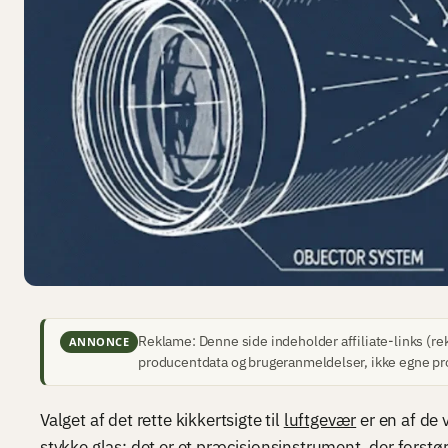
Reklame: Denne side indeholder affiliate-links (rek
ANNONCE
producentdata og brugeranmeldelser, ikke egne pr
Valget af det rette kikkertsigte til
luftgevær
er en af de 
stykke glas; det er et præcisionsinstrument, der forstø