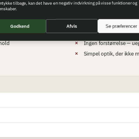
tykke tilbage, kan det have en negativ indvirkning på visse funktioner og
enskaber.
 bare vil have hurtig sigtning uden at bruge over budgettet.
Godkend
Afvis
Se præferencer
ULEMPER
hold
Ingen forstørrelse — ue
Simpel optik, der ikke ma