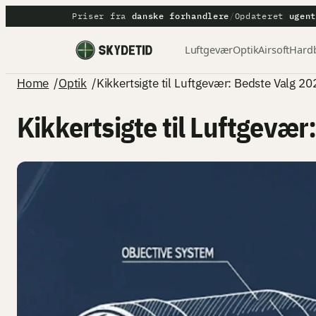
Spring
Priser fra
danske forhandlere
/
Opdateret
ugen
til
Luftgevær
Optik
Airsoft
Hardb
indhold
Home
/
Optik
/
Kikkertsigte til Luftgevær: Bedste Valg 20
Kikkertsigte til Luftgevær