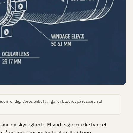
sen for dig. Vores anbefalinger er baseret på research af
ision og skydeglæde. Et godt sigte er ikke bare et
forstå og kompensere for haglets flugtbane.