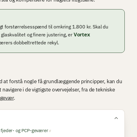
tigt forstørrelsesspænd til omkring 1.800 kr. Skal du
Vortex
glaskvalitet og finere justering, er
værers dobbeltrettede rekyl.
d at forstå nogle få grundlæggende principper, kan du
avigere i de vigtigste overvejelser, fra de tekniske
tgevær
.
il fjeder- og PCP-geværer