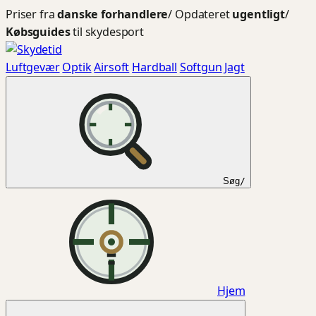
Spring
Priser fra
danske forhandlere
/
Opdateret
ugentligt
/
til
Købsguides
til skydesport
indhold
Luftgevær
Optik
Airsoft
Hardball
Softgun
Jagt
Søg
/
Hjem