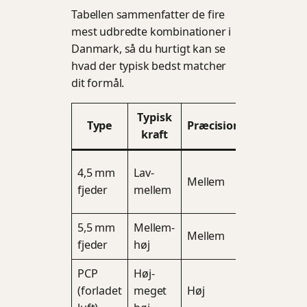
Tabellen sammenfatter de fire
mest udbredte kombinationer i
Danmark, så du hurtigt kan se
hvad der typisk bedst matcher
dit formål.
Typisk
Type
Præcision
Lyd
kraft
4,5 mm
Lav-
Mellem
Mellem
fjeder
mellem
(rekyl)
5,5 mm
Mellem-
Mellem-
Mellem
fjeder
høj
høj
PCP
Høj-
Lav
(forladet
meget
Høj
(ingen