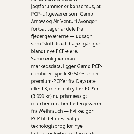
jagtforummer er konsensus, at
PCP-luftgeværer som Gamo
Arrow og Air Venturi Avenger
fortsat tager andele fra
fjedergeværerne — udsagn
som “skift ikke tilbage” går igen
blandt nye PCP-ejere.
Sammenligner man
markedsdata, ligger Gamo PCP-
combo’er typisk 30-50 % under
premium-PCP’er fra Daystate
eller FX, mens entry-tier PCP’er
(3.999 kr) nu prismæssigt
matcher mid-tier fjedergeværer
fra Weihrauch — hvilket gør
PCP til det mest valgte
teknologisprog for nye
luftgevær-købere i Danmark