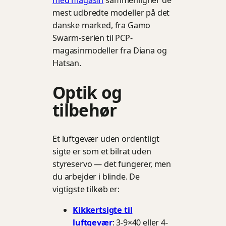
med magasin
sammenligner de
mest udbredte modeller på det
danske marked, fra Gamo
Swarm-serien til PCP-
magasinmodeller fra Diana og
Hatsan.
Optik og
tilbehør
Et luftgevær uden ordentligt
sigte er som et bilrat uden
styreservo — det fungerer, men
du arbejder i blinde. De
vigtigste tilkøb er:
Kikkertsigte til
luftgevær
: 3-9×40 eller 4-