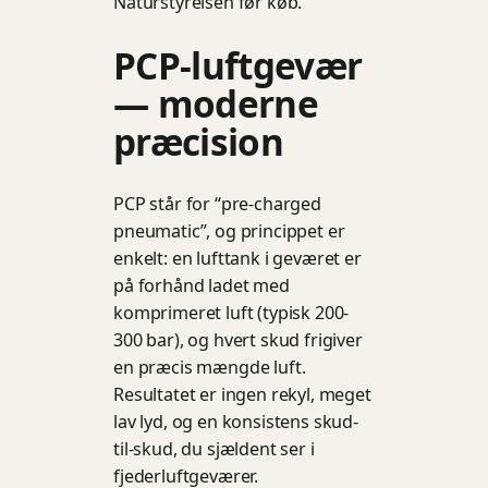
Naturstyrelsen før køb.
PCP-luftgevær
— moderne
præcision
PCP står for “pre-charged
pneumatic”, og princippet er
enkelt: en lufttank i geværet er
på forhånd ladet med
komprimeret luft (typisk 200-
300 bar), og hvert skud frigiver
en præcis mængde luft.
Resultatet er ingen rekyl, meget
lav lyd, og en konsistens skud-
til-skud, du sjældent ser i
fjederluftgeværer.