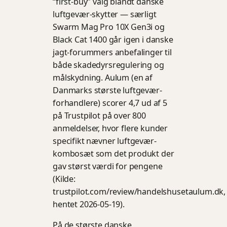
“first-buy” valg blandt danske
luftgevær-skytter — særligt
Swarm Mag Pro 10X Gen3i og
Black Cat 1400 går igen i danske
jagt-forummers anbefalinger til
både skadedyrsregulering og
målskydning. Aulum (en af
Danmarks største luftgevær-
forhandlere) scorer 4,7 ud af 5
på Trustpilot på over 800
anmeldelser, hvor flere kunder
specifikt nævner luftgevær-
kombosæt som det produkt der
gav størst værdi for pengene
(Kilde:
trustpilot.com/review/handelshusetaulum.dk,
hentet 2026-05-19).
På de største danske