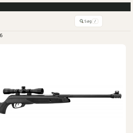
Søg
/
6