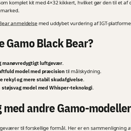
om komplet kit med 4×32 kikkert, hvilket gør den til et af 
e marked.
Bear anmeldelse
med uddybet vurdering af IGT-platformen
e Gamo Black Bear?
.
og manøvredygtigt luftgevær
til målskydning.
aftfuld model med præcision
.
e rekyl og mere stabil skudafgivelse
n
.
støjsvag model med Whisper-teknologi
 med andre Gamo-modelle
eværer til forskellige formål. Her er en sammenligning 