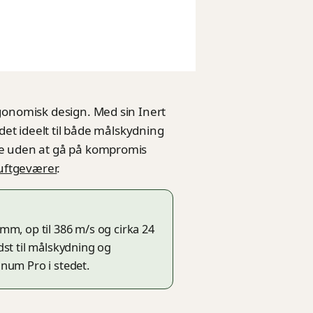
gonomisk design. Med sin Inert
det ideelt til både målskydning
re uden at gå på kompromis
uftgeværer
.
m, op til 386 m/s og cirka 24
st til målskydning og
num Pro i stedet.