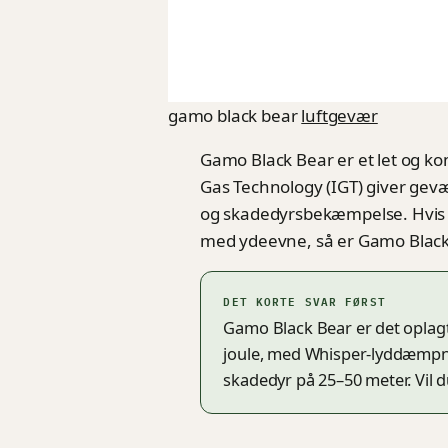
gamo black bear
luftgevær
Gamo Black Bear er et let og k
Gas Technology (IGT) giver gevæ
og skadedyrsbekæmpelse. Hvis d
med ydeevne, så er Gamo Black B
DET KORTE SVAR FØRST
Gamo Black Bear er det oplagt
joule, med Whisper-lyddæmpnin
skadedyr på 25–50 meter. Vil