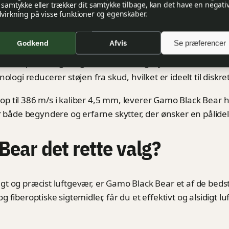
t samtykke eller trækker dit samtykke tilbage, kan det have en negati
drer skydningsoplevelsen:
dvirkning på visse funktioner og egenskaber.
: Erstattet fjeder med en gasstempel for mere jævn og pr
)
Godkend
Afvis
Se præferencer
: Let og holdbart design, der giver en behagelig skyde
fte
 Giver optimal sigtning under forskellige lysforhold.
ologi reducerer støjen fra skud, hvilket er ideelt til diskr
 til 386 m/s i kaliber 4,5 mm, leverer Gamo Black Bear 
r både begyndere og erfarne skytter, der ønsker en pålide
ear det rette valg?
svagt og præcist luftgevær, er Gamo Black Bear et af de bed
fiberoptiske sigtemidler, får du et effektivt og alsidigt lu
.