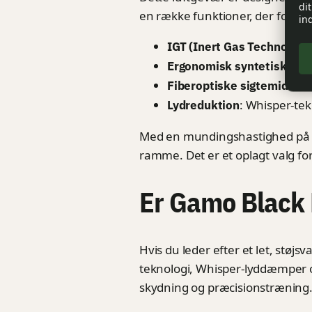
di
en række funktioner, der forbe
in
IGT (Inert Gas Technology
Ergonomisk syntetisk skæ
:
Fiberoptiske sigtemidler
: Whisper-tekn
Lydreduktion
Med en mundingshastighed på op
ramme. Det er et oplagt valg fo
Er Gamo Black B
Hvis du leder efter et let, støj
teknologi, Whisper-lyddæmper og 
skydning og præcisionstræning