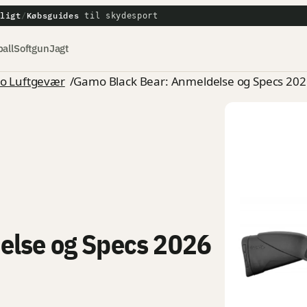
tligt
Købsguides
/
til skydesport
all
Softgun
Jagt
o Luftgevær
/
Gamo Black Bear: Anmeldelse og Specs 202
else og Specs 2026