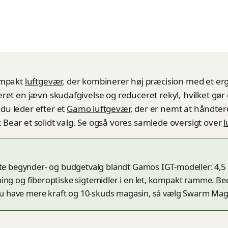
ompakt
luftgevær
, der kombinerer høj præcision med et er
ret en jævn skudafgivelse og reduceret rekyl, hvilket gør 
u leder efter et
Gamo luftgevær
, der er nemt at håndte
ear et solidt valg. Se også vores samlede oversigt over
l
e begynder- og budgetvalg blandt Gamos IGT-modeller: 4,5 m
g og fiberoptiske sigtemidler i en let, kompakt ramme. Bed
 du have mere kraft og 10-skuds magasin, så vælg Swarm Mag