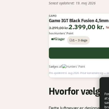
Senest opdateret: 19. maj 2026
GAMO
TILBUD
Gamo IGT Black Fusion 4,5mm
2.399,00 kr.
S
3.299,00 kr.
hos Hunters’ Point
På lager
1 – 3 dage
Sælges af:
Pris opdateret 6. aug 2026. Priser kan ændre sig — se
Hvorfor vælge
Fo
at
sa
br
Dette luftgevær er designet til 