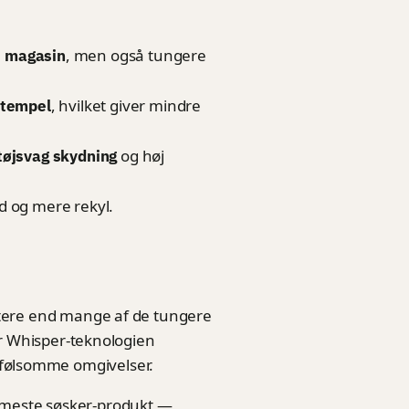
, men også tungere
e magasin
, hvilket giver mindre
sstempel
og høj
tøjsvag skydning
d og mere rekyl.
tere end mange af de tungere
er Whisper-teknologien
tøjfølsomme omgivelser.
meste søsker-produkt —