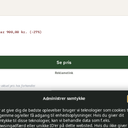
par 900,00 kr. (−27%)
Se pris
Reklamelink
 aktuel pris hos forhandler.
Administrer samtykke
 Gamo Black Bear?
r at give dig de bedste oplevelser bruger vi teknologier som cookies t
 gemme og/eller få adgang til enhedsoplysninger. Hvis du giver dit
mtykke til disse teknologier, kan vi behandle data som f.eks.
owsingadfærd eller unikke ID'er på dette websted. Hvis du ikke giver
skytter, der ønsker en let og kraftfuld model med høj præc