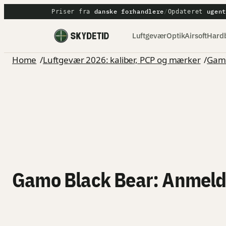
Spring
danske forhandlere
ugen
Priser fra
/
Opdateret
til
Luftgevær
Optik
Airsoft
Hardb
indhold
Home
/
Luftgevær 2026: kaliber, PCP og mærker
/
Gam
Gamo Black Bear: Anmeld