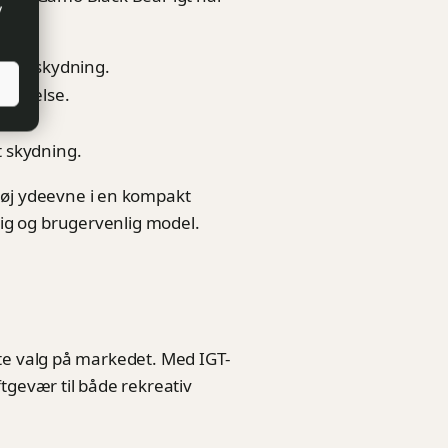
v
æcis skydning.
oplevelse.
et skydning.
høj ydeevne i en kompakt
lig og brugervenlig model.
ste valg på markedet. Med IGT-
ftgevær til både rekreativ