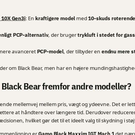
: En
med
10X Gen3i
kraftigere model
10-skuds roterend
, der bruger
enligt PCP-alternativ
trykluft i stedet for ga
 mere avanceret
, der tilbyder en
PCP-model
endnu mere s
nder om Black Bear, men har en højere mundingshastighe
Black Bear fremfor andre modeller?
ende mellemvej mellem pris, vægt og ydeevne. Det er let
 lettere at håndtere over længere tid. Derudover reducer
isionen, hvilket gør det til et ideelt valg til skydning i s
ammenligning er
det nær
Gamo Black Maxxim IGT Mach 1