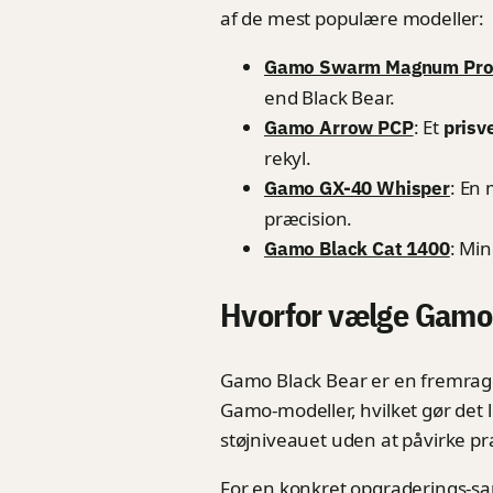
af de mest populære modeller:
Gamo Swarm Magnum Pro 
end Black Bear.
: Et
Gamo Arrow PCP
prisv
rekyl.
: En
Gamo GX-40 Whisper
præcision.
: Mi
Gamo Black Cat 1400
Hvorfor vælge Gamo 
Gamo Black Bear er en fremrag
Gamo-modeller, hvilket gør det
støjniveauet uden at påvirke præc
For en konkret opgraderings-s