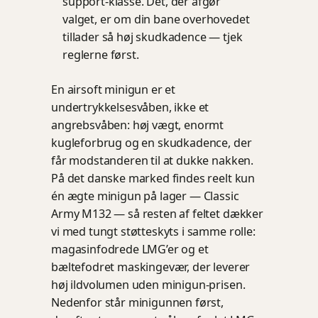
support-klasse. Det, der afgør
valget, er om din bane overhovedet
tillader så høj skudkadence — tjek
reglerne først.
En airsoft minigun er et
undertrykkelsesvåben, ikke et
angrebsvåben: høj vægt, enormt
kugleforbrug og en skudkadence, der
får modstanderen til at dukke nakken.
På det danske marked findes reelt kun
én ægte minigun på lager — Classic
Army M132 — så resten af feltet dækker
vi med tungt støtteskyts i samme rolle:
magasinfodrede LMG’er og et
bæltefodret maskingevær, der leverer
høj ildvolumen uden minigun-prisen.
Nedenfor står minigunnen først,