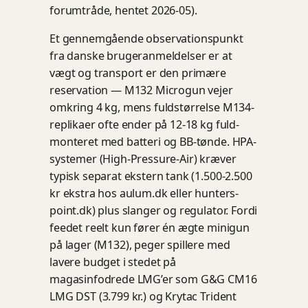
forumtråde, hentet 2026-05).
Et gennemgående observationspunkt
fra danske brugeranmeldelser er at
vægt og transport er den primære
reservation — M132 Microgun vejer
omkring 4 kg, mens fuldstørrelse M134-
replikaer ofte ender på 12-18 kg fuld-
monteret med batteri og BB-tønde. HPA-
systemer (High-Pressure-Air) kræver
typisk separat ekstern tank (1.500-2.500
kr ekstra hos aulum.dk eller hunters-
point.dk) plus slanger og regulator. Fordi
feedet reelt kun fører én ægte minigun
på lager (M132), peger spillere med
lavere budget i stedet på
magasinfodrede LMG’er som G&G CM16
LMG DST (3.799 kr.) og Krytac Trident