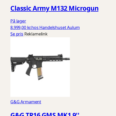
Classic Army M132 Microgun
På lager
8.999,00 kr.
hos Handelshuset Aulum
Se pris
Reklamelink
G&G Armament
G&G TR16 GMS MK1 9''