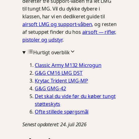
derefter tre support-våben fra let LMG
til tungt MG. Vil du dykke dybere i
klassen, har vi en dedikeret guide til
airsoft LMG og support-våben
, og resten
af setuppet finder du hos
airsoft — rifler,
pistoler og udstyr
.
Hurtigt overblik
Classic Army M132 Microgun
G&G CM16 LMG DST
Krytac Trident LMG-MP
G&G GMG-42
Det skal du vide før du køber tungt
støtteskyts
Ofte stillede spørgsmål
Senest opdateret: 24. juli 2026