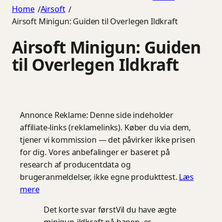
Home
Airsoft
/
/
Airsoft Minigun: Guiden til Overlegen Ildkraft
Airsoft Minigun: Guiden
til Overlegen Ildkraft
Annonce
Reklame: Denne side indeholder
affiliate-links (reklamelinks). Køber du via dem,
tjener vi kommission — det påvirker ikke prisen
for dig. Vores anbefalinger er baseret på
research af producentdata og
brugeranmeldelser, ikke egne produkttest.
Læs
mere
Det korte svar først
Vil du have ægte
minigun-ildkraft på banen, er