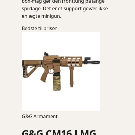
box-mag gør den fronttung på lange
spildage. Det er et support-gevær, ikke
en ægte minigun.
Bedste til prisen
G&G Armament
G&G CM16 LMG