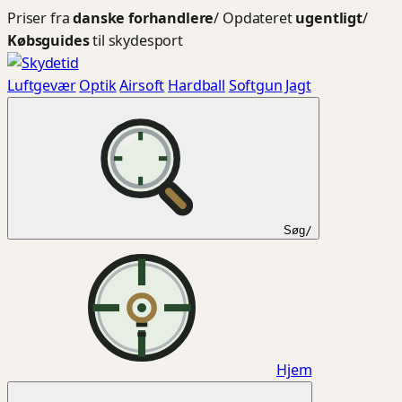
Spring
Priser fra
danske forhandlere
/
Opdateret
ugentligt
/
til
Købsguides
til skydesport
indhold
Luftgevær
Optik
Airsoft
Hardball
Softgun
Jagt
Søg
/
Hjem