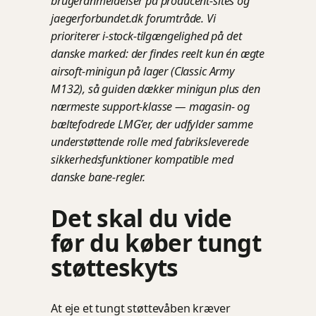
brugeranmeldelser på producent-sites og
jaegerforbundet.dk forumtråde. Vi
prioriterer i-stock-tilgængelighed på det
danske marked: der findes reelt kun én ægte
airsoft-minigun på lager (Classic Army
M132), så guiden dækker minigun plus den
nærmeste support-klasse — magasin- og
bæltefodrede LMG’er, der udfylder samme
understøttende rolle med fabriksleverede
sikkerhedsfunktioner kompatible med
danske bane-regler.
Det skal du vide
før du køber tungt
støtteskyts
At eje et tungt støttevåben kræver