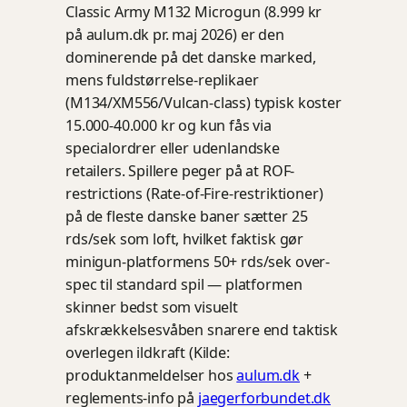
Classic Army M132 Microgun (8.999 kr
på aulum.dk pr. maj 2026) er den
dominerende på det danske marked,
mens fuldstørrelse-replikaer
(M134/XM556/Vulcan-class) typisk koster
15.000-40.000 kr og kun fås via
specialordrer eller udenlandske
retailers. Spillere peger på at ROF-
restrictions (Rate-of-Fire-restriktioner)
på de fleste danske baner sætter 25
rds/sek som loft, hvilket faktisk gør
minigun-platformens 50+ rds/sek over-
spec til standard spil — platformen
skinner bedst som visuelt
afskrækkelsesvåben snarere end taktisk
overlegen ildkraft (Kilde:
produktanmeldelser hos
aulum.dk
+
reglements-info på
jaegerforbundet.dk