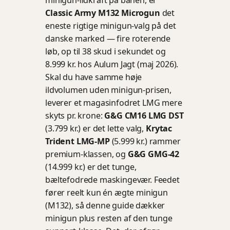
Classic Army M132 Microgun
det
eneste rigtige minigun-valg på det
danske marked — fire roterende
løb, op til 38 skud i sekundet og
8.999 kr. hos Aulum Jagt (maj 2026).
Skal du have samme høje
ildvolumen uden minigun-prisen,
leverer et magasinfodret LMG mere
skyts pr. krone:
G&G CM16 LMG DST
(3.799 kr.) er det lette valg,
Krytac
Trident LMG-MP
(5.999 kr.) rammer
premium-klassen, og
G&G GMG-42
(14.999 kr.) er det tunge,
bæltefodrede maskingevær. Feedet
fører reelt kun én ægte minigun
(M132), så denne guide dækker
minigun plus resten af den tunge