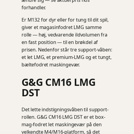
ændre sig — se aktuel pris hos
forhandler.
Er M132 for dyr eller for tung til dit spil,
giver et magasinfodret LMG samme
rolle — høj, vedvarende ildvolumen fra
en fast position — til en brøkdel af
prisen. Nedenfor står tre support-våben:
et let LMG, et premium-LMG og et tungt,
bæltefodret maskingevær.
G&G CM16 LMG
DST
Det lette indstigningsvåben til support-
rollen. G&G CM16 LMG DST er et box-
mag-fodret let maskingevær på den
velkendte M4/M16-platform, så det