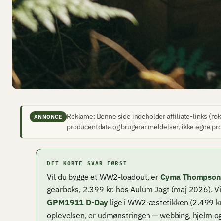
Reklame: Denne side indeholder affiliate-links (rek
ANNONCE
producentdata og brugeranmeldelser, ikke egne pr
DET KORTE SVAR FØRST
Vil du bygge et WW2-loadout, er
Cyma Thompson
gearboks, 2.399 kr. hos Aulum Jagt (maj 2026). Vi
GPM1911 D-Day
lige i WW2-æstetikken (2.499 kr.)
oplevelsen, er udmønstringen — webbing, hjelm og 