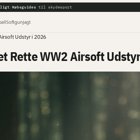
tligt
/
Købsguides
til skydesport
all
Softgun
Jagt
irsoft Udstyr i 2026
Det Rette WW2 Airsoft Udstyr