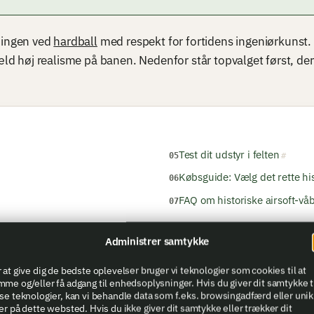
ingen ved
hardball
med respekt for fortidens ingeniørkunst. D
d høj realisme på banen. Nedenfor står topvalget først, de
Test dit udstyr i felten
Købsguide: Vælg det rette hi
FAQ om historiske airsoft-vå
Administrer samtykke
 at give dig de bedste oplevelser bruger vi teknologier som cookies til at
amlet oversigt over
airsoft — rifler, pistoler og udstyr
.
me og/eller få adgang til enhedsoplysninger. Hvis du giver dit samtykke t
se teknologier, kan vi behandle data som f.eks. browsingadfærd eller uni
er på dette websted. Hvis du ikke giver dit samtykke eller trækker dit