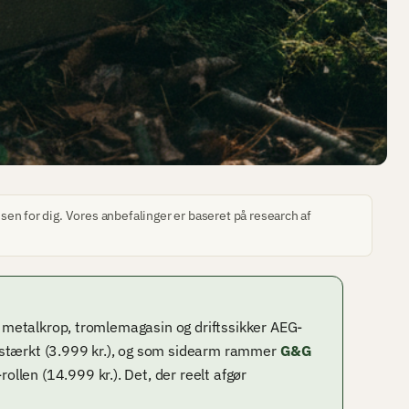
sen for dig. Vores anbefalinger er baseret på research af
d metalkrop, tromlemagasin og driftssikker AEG-
stærkt (3.999 kr.), og som sidearm rammer
G&G
ollen (14.999 kr.). Det, der reelt afgør