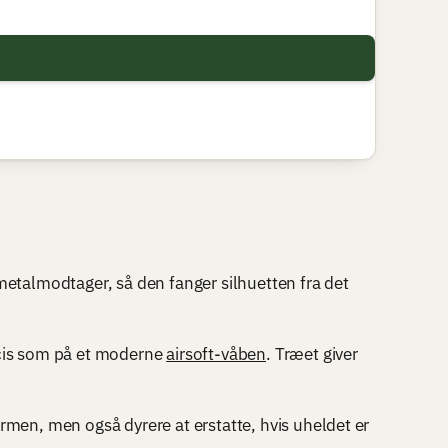
etalmodtager, så den fanger silhuetten fra det
æcis som på et moderne
airsoft-våben
. Træet giver
men, men også dyrere at erstatte, hvis uheldet er