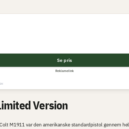
Se pris
Reklamelink
er.
mited Version
 Colt M1911 var den amerikanske standardpistol gennem he