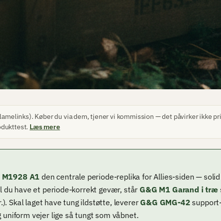
lamelinks). Køber du via dem, tjener vi kommission — det påvirker ikke pri
odukttest.
Læs mere
 M1928 A1
den centrale periode-replika for Allies-siden — soli
l du have et periode-korrekt gevær, står
G&G M1 Garand i træ
. Skal laget have tung ildstøtte, leverer
G&G GMG-42
support-r
uniform vejer lige så tungt som våbnet.