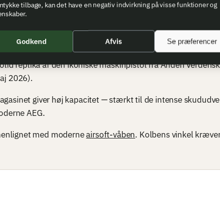
tykke tilbage, kan det have en negativ indvirkning på visse funktioner og
enskaber.
8 A1
Godkend
Afvis
Se præferencer
 solid replika af den ikoniske maskinpistol fra Anden Verden
aj 2026).
gasinet giver høj kapacitet — stærkt til de intense skududve
 moderne AEG.
mmenlignet med moderne
airsoft-våben
. Kolbens vinkel kræve