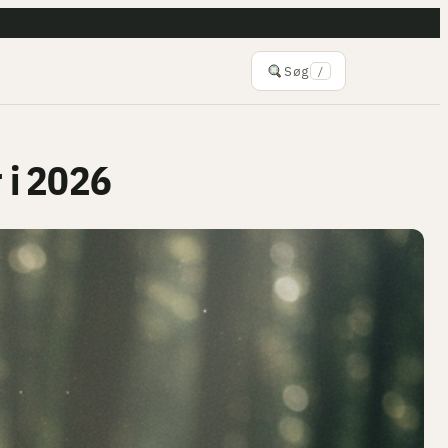
Søg
/
 i 2026