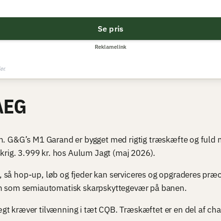
Se pris
Reklamelink
er.
AEG
n. G&G’s M1 Garand er bygget med rigtig træskæfte og fuld m
ig. 3.999 kr. hos Aulum Jagt (maj 2026).
 så hop-up, løb og fjeder kan serviceres og opgraderes pr
len som semiautomatisk skarpskyttegevær på banen.
t kræver tilvænning i tæt CQB. Træskæftet er en del af char