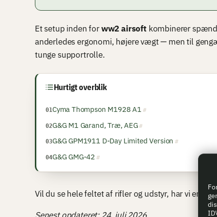
Et setup inden for
ww2 airsoft
kombinerer spænd
anderledes ergonomi, højere vægt — men til gengæl
tunge supportrolle.
Hurtigt overblik
Cyma Thompson M1928 A1
G&G M1 Garand, Træ, AEG
G&G GPM1911 D-Day Limited Version
G&G GMG-42
For
Vil du se hele feltet af rifler og udstyr, har vi en s
gem
dis
ID'
Senest opdateret: 24. juli 2026