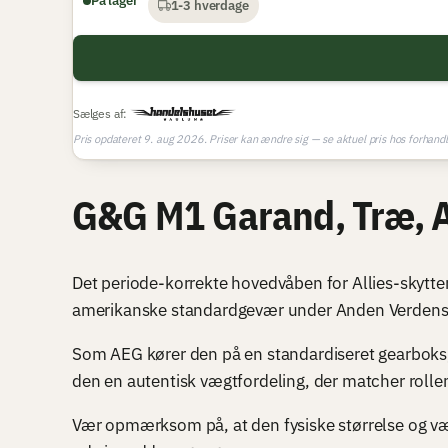
På lager
1-3 hverdage
Sælges af:
Pris opdateret 9. aug 2026. Priser kan ændre sig — se aktuel pris hos forhandl
G&G M1 Garand, Træ, 
Det periode-korrekte hovedvåben for Allies-skytte
amerikanske standardgevær under Anden Verdenskr
Som AEG kører den på en standardiseret gearboks,
den en autentisk vægtfordeling, der matcher rol
Vær opmærksom på, at den fysiske størrelse og væg