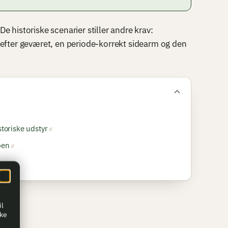
e historiske scenarier stiller andre krav:
refter geværet, en periode-korrekt sidearm og den
storiske udstyr
ben
il
kke