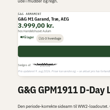
ude i mudder og regn.
G&G ARMAMENT
G&G M1 Garand, Træ, AEG
3.999,00 kr.
hos Handelshuset Aulum
På lager
1-3 hverdage
Sælges af:
Pris opdateret 9. aug 2026. Priser kan ændre sig — se aktuel pris hos forhandl
G&G GPM1911 D-Day Li
Den periode-korrekte sidearm til WW2-loadoutet.