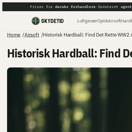
Spring
Priser fra
danske forhandlere
/
Opdateret
ugen
til
Luftgevær
Optik
Airsoft
Hardb
indhold
Home
/
Airsoft
/
Historisk Hardball: Find Det Rette WW2 A
Historisk Hardball: Find 