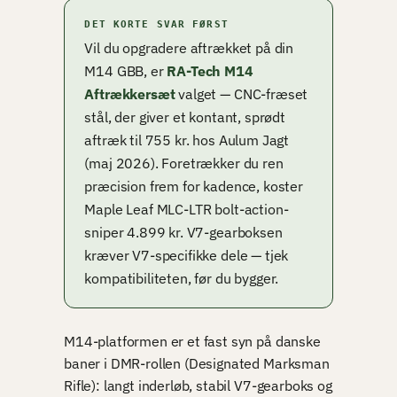
DET KORTE SVAR FØRST
Vil du opgradere aftrækket på din
M14 GBB, er
RA-Tech M14
Aftrækkersæt
valget — CNC-fræset
stål, der giver et kontant, sprødt
aftræk til 755 kr. hos Aulum Jagt
(maj 2026). Foretrækker du ren
præcision frem for kadence, koster
Maple Leaf MLC-LTR bolt-action-
sniper 4.899 kr. V7-gearboksen
kræver V7-specifikke dele — tjek
kompatibiliteten, før du bygger.
M14-platformen er et fast syn på danske
baner i DMR-rollen (Designated Marksman
Rifle): langt inderløb, stabil V7-gearboks og