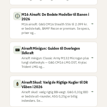
M16 Airsoft: De Bedste Modeller til Banen i
2026
→
M16 airsoft: G&G CM16 Stealth 556 til 2.099 kr.
er bedste køb, BAMF Recon er premium. Se specs,
priser og…
Airsoft Minigun: Guiden til Overlegen
Ildkraft
→
Airsoft minigun: Classic Army M132 Microgun plus
tungt støtteskyts — G&G CM16 LMG DST, Krytac
Trident LMG og…
Airsoft Skud: Vælg de Rigtige Kugler til Dit
Våben i 2026
→
Airsoft skud: vælg rigtig BB-vægt. G&G 0,33g BIO
er bedste all-rounder, ASG 0,25g er billig
indendørs. Se…