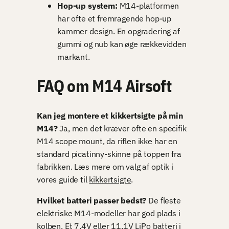
Hop-up system:
M14-platformen
har ofte et fremragende hop-up
kammer design. En opgradering af
gummi og nub kan øge rækkevidden
markant.
FAQ om M14 Airsoft
Kan jeg montere et kikkertsigte på min
M14?
Ja, men det kræver ofte en specifik
M14 scope mount, da riflen ikke har en
standard picatinny-skinne på toppen fra
fabrikken. Læs mere om valg af optik i
vores guide til
kikkertsigte
.
Hvilket batteri passer bedst?
De fleste
elektriske M14-modeller har god plads i
kolben. Et 7.4V eller 11.1V LiPo batteri i