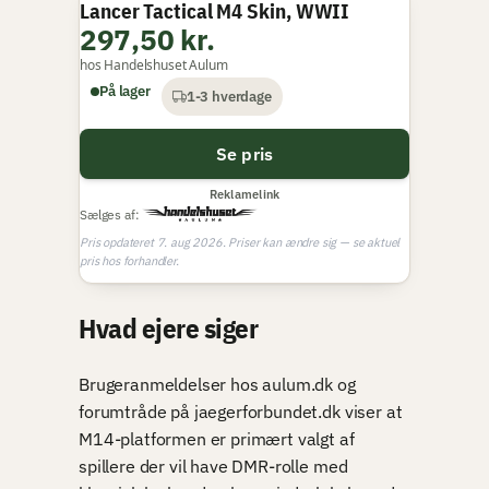
Lancer Tactical M4 Skin, WWII
297,50 kr.
hos Handelshuset Aulum
På lager
1-3 hverdage
Se pris
Reklamelink
Sælges af:
Pris opdateret 7. aug 2026. Priser kan ændre sig — se aktuel
pris hos forhandler.
Hvad ejere siger
Brugeranmeldelser hos aulum.dk og
forumtråde på jaegerforbundet.dk viser at
M14-platformen er primært valgt af
spillere der vil have DMR-rolle med