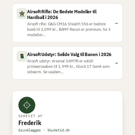
Airsoft Rifle: De Bedste Modeller til
Hardball i 2026
→
Airsoft rifle: G&G CM16 Stealth 556 er bedste
koeb til 2.099 kr., BAMF Recon er premium. Se 3
modeller…
Airsoft Udstyr: Solide Valg til Banen i 2026
Airsoft udstyr: Arsenal SAM7R er solidt
→
primaervaaben til 1.999 kr., Glock 17 Gen4 som
sidearm. Se vaaben…
SKREVET AF
Frederik
Grundlægger · Skydetid.dk