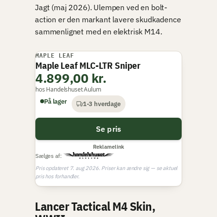
Jagt (maj 2026). Ulempen ved en bolt-
action er den markant lavere skudkadence
sammenlignet med en elektrisk M14.
MAPLE LEAF
Maple Leaf MLC-LTR Sniper
4.899,00 kr.
hos Handelshuset Aulum
På lager
1-3 hverdage
Se pris
Reklamelink
Sælges af:
Pris opdateret 7. aug 2026. Priser kan ændre sig — se aktuel
pris hos forhandler.
Lancer Tactical M4 Skin,