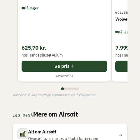
På lager
WOLVERINE A
Wolverine MT
På lager
625,70 kr.
7.999,00 k
hos Handelshuset Aulum
hos Handelshu
Se pris
Reklamelink
Annonce: Vi kan modtage kommission fra forhandleren.
Mere om Airsoft
LÆS OGSÅ
Alt om Airsoft
→
Oversigt over guides og køb i kategorien