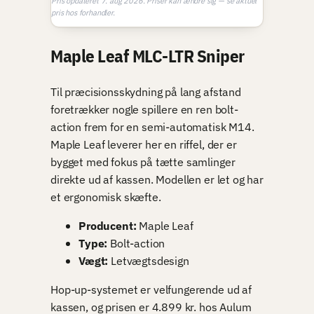
Pris opdateret 7. aug 2026. Priser kan ændre sig — se aktuel
pris hos forhandler.
Maple Leaf MLC-LTR Sniper
Til præcisionsskydning på lang afstand
foretrækker nogle spillere en ren bolt-
action frem for en semi-automatisk M14.
Maple Leaf leverer her en riffel, der er
bygget med fokus på tætte samlinger
direkte ud af kassen. Modellen er let og har
et ergonomisk skæfte.
Producent:
Maple Leaf
Type:
Bolt-action
Vægt:
Letvægtsdesign
Hop-up-systemet er velfungerende ud af
kassen, og prisen er 4.899 kr. hos Aulum