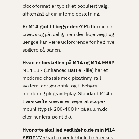
block-format er typisk et populært valg,
afhængigt af din interne opsætning.
Er M14 god til begyndere?
Platformen er
præcis og pålidelig, men den høje vægt og
længde kan være udfordrende for helt nye
spillere på banen.
Hvad er forskellen på M14 og M14 EBR?
M14 EBR (Enhanced Battle Rifle) har et
moderne chassis med picatinny-rail-
system, der gør optik- og tilbehørs-
montering plug-and-play. Standard M14 i
træ-skæfte kræver en separat scope-
mount (typisk 200-400 kr på aulum.dk
eller hunters-point.dk).
Hvor ofte skal jeg vedligeholde min M14
AEG?
V7-gearbox vedligehold begrænses