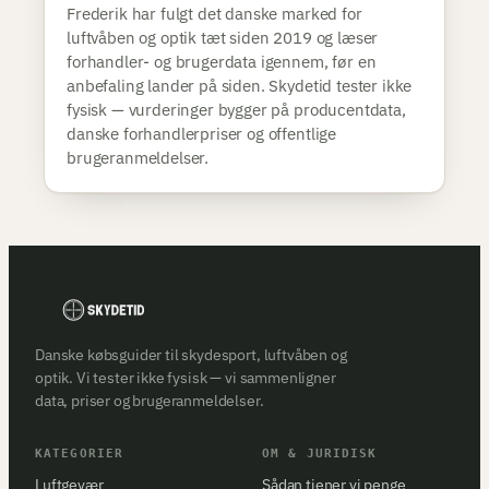
Frederik har fulgt det danske marked for
luftvåben og optik tæt siden 2019 og læser
forhandler- og brugerdata igennem, før en
anbefaling lander på siden. Skydetid tester ikke
fysisk — vurderinger bygger på producentdata,
danske forhandlerpriser og offentlige
brugeranmeldelser.
Danske købsguider til skydesport, luftvåben og
optik. Vi tester ikke fysisk — vi sammenligner
data, priser og brugeranmeldelser.
KATEGORIER
OM & JURIDISK
Luftgevær
Sådan tjener vi penge