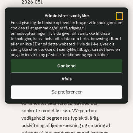
2026-05).
Et gennemgående tema er forskellen på
Administrer samtykke
M14 og M14 EBR (Enhanced Battle Rifle) —
For at give dig de bedste oplevelser bruger vi teknologier som
cookies til at gemme og/eller få adgang til
EBR-konfigurationen har et moderne
enhedsoplysninger. Hvis du giver dit samtykke til disse
chassis med picatinny-rail-system der gør
teknologier, kan vi behandle data som f.eks. browsingadfærd
optik- og tilbehørs-montering plug-and-
eller unikke ID'er på dette websted. Hvis du ikke giver dit
samtykke eller trækker dit samtykke tilbage, kan det have en
play, mens standard M14 i træ-skæfte
negativ indvirkning på visse funktioner og egenskaber.
kræver en separat scope-mount (typisk
200-400 kr på aulum.dk eller hunters-
Godkend
point.dk). Magasin-kompatibilitet er
Afvis
platform-specifik: Tokyo Marui M14-
magasiner passer ikke i Cybergun og CYMA
Se præferencer
M14-platforme, så reservedels-
sortimentet skal verificeres mod den
konkrete model før køb. V7-gearbox
vedligehold begrænses typisk til årlig
udskiftning af fjeder-bøsning og smøring af
cylinder (Kilde: producent-specifikationer