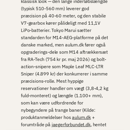
klassisk look — den lange inderløbslængde
(typisk 510-560 mm) leverer god
præcision på 40-60 meter, og den stabile
V7-gearbox kører pålideligt med 11,1V
LiPo-batterier. Tokyo Marui sætter
standarden for M14-AEG-platforme på det
danske marked, men aulum.dk fører også
opgraderings-dele som M14 aftrækkersæt
fra RA-Tech (754 kr pr. maj 2026) og bolt-
action-snipere som Maple Leaf MLC-LTR
Sniper (4.899 kr) der konkurrerer i samme
præcisions-rolle. Mest hyppige
reservationer handler om vægt (3,8-4,2 kg
fuld-monteret) og længde (1.100+ mm),
som kan være udfordrende for
nybegyndere på trange baner (Kilde:
produktanmeldelser hos
aulum.dk
+
forumtråde på
jaegerforbundet.dk
, hentet