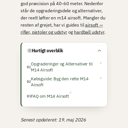
god præcision på 40-60 meter. Nedenfor
står de opgraderingsdele og alternativer,
der reelt løfter en m14 airsoft. Mangler du
resten af grejet, har vi guides til
airsoft —
rifler, pistoler og udstyr
og
hardball udstyr
.
Hurtigt overblik
Opgraderinger og Alternativer til
M14 Airsoft
Købsguide: Byg den rette M14
Airsoft
FAQ om M14 Airsoft
Senest opdateret: 19. maj 2026