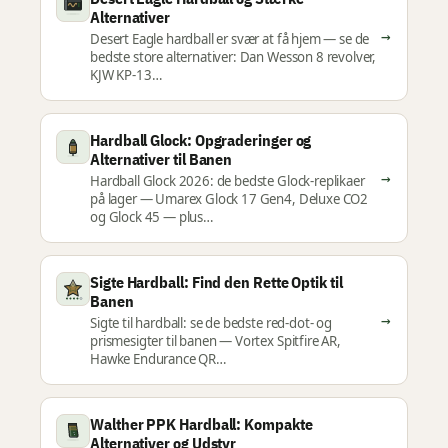
Alternativer
→
Desert Eagle hardball er svær at få hjem — se de
bedste store alternativer: Dan Wesson 8 revolver,
KJW KP-13…
Hardball Glock: Opgraderinger og
Alternativer til Banen
→
Hardball Glock 2026: de bedste Glock-replikaer
på lager — Umarex Glock 17 Gen4, Deluxe CO2
og Glock 45 — plus…
Sigte Hardball: Find den Rette Optik til
Banen
→
Sigte til hardball: se de bedste red-dot- og
prismesigter til banen — Vortex Spitfire AR,
Hawke Endurance QR…
Walther PPK Hardball: Kompakte
Alternativer og Udstyr