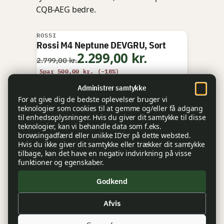
CQB-AEG bedre.
ROSSI
TILBUD
Rossi M4 Neptune DEVGRU, Sort
2.299,00 kr.
2.799,00 kr.
Spar 500,00 kr. (−18%)
hos Handelshuset Aulum
Administrer samtykke
På lager
1-3 hverdage
For at give dig de bedste oplevelser bruger vi
teknologier som cookies til at gemme og/eller få adgang
til enhedsoplysninger. Hvis du giver dit samtykke til disse
Se pris
teknologier, kan vi behandle data som f.eks.
browsingadfærd eller unikke ID'er på dette websted.
Reklamelink
Hvis du ikke giver dit samtykke eller trækker dit samtykke
Sælges af:
tilbage, kan det have en negativ indvirkning på visse
funktioner og egenskaber.
Pris opdateret 9. aug 2026. Priser kan ændre sig — se aktuel pris
hos forhandler.
Godkend
Købsguide: Vælg det
Afvis
rigtige udstyr