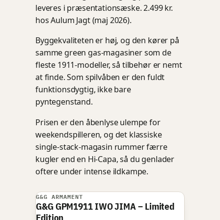
leveres i præsentationsæske. 2.499 kr.
hos Aulum Jagt (maj 2026).
Byggekvaliteten er høj, og den kører på
samme green gas-magasiner som de
fleste 1911-modeller, så tilbehør er nemt
at finde. Som spilvåben er den fuldt
funktionsdygtig, ikke bare
pyntegenstand.
Prisen er den åbenlyse ulempe for
weekendspilleren, og det klassiske
single-stack-magasin rummer færre
kugler end en Hi-Capa, så du genlader
oftere under intense ildkampe.
G&G ARMAMENT
BEDSTE PREMIUM
G&G GPM1911 IWO JIMA – Limited
Edition