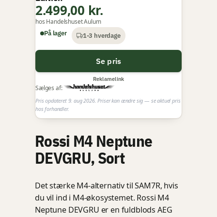
2.499,00 kr.
hos Handelshuset Aulum
På lager
1-3 hverdage
Se pris
Reklamelink
Sælges af:
Pris opdateret 9. aug 2026. Priser kan ændre sig — se aktuel pris
hos forhandler.
Rossi M4 Neptune
DEVGRU, Sort
Det stærke M4-alternativ til SAM7R, hvis
du vil ind i M4-økosystemet. Rossi M4
Neptune DEVGRU er en fuldblods AEG