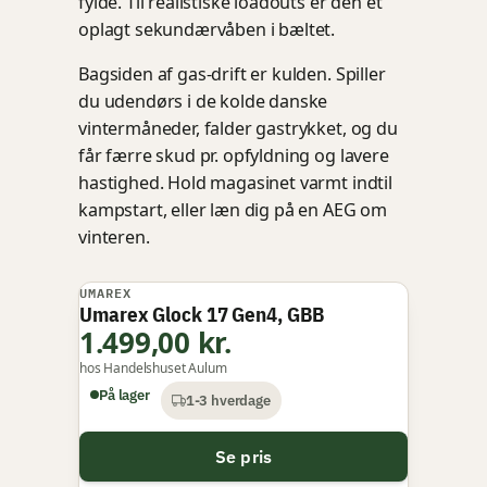
fylde. Til realistiske loadouts er den et
oplagt sekundærvåben i bæltet.
Bagsiden af gas-drift er kulden. Spiller
du udendørs i de kolde danske
vintermåneder, falder gastrykket, og du
får færre skud pr. opfyldning og lavere
hastighed. Hold magasinet varmt indtil
kampstart, eller læn dig på en AEG om
vinteren.
UMAREX
BEDSTE TIL PRISEN
Umarex Glock 17 Gen4, GBB
1.499,00 kr.
hos Handelshuset Aulum
På lager
1-3 hverdage
Se pris