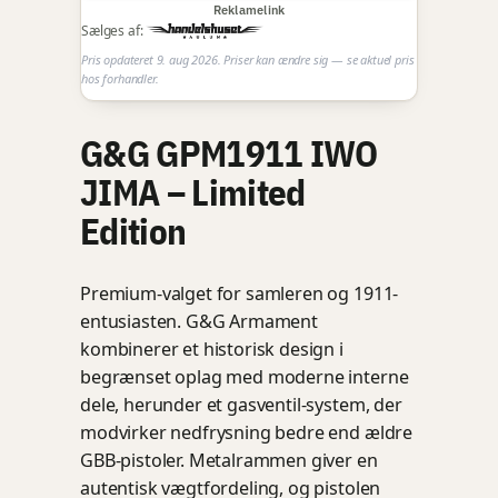
Reklamelink
Sælges af:
Pris opdateret 9. aug 2026. Priser kan ændre sig — se aktuel pris
hos forhandler.
G&G GPM1911 IWO
JIMA – Limited
Edition
Premium-valget for samleren og 1911-
entusiasten. G&G Armament
kombinerer et historisk design i
begrænset oplag med moderne interne
dele, herunder et gasventil-system, der
modvirker nedfrysning bedre end ældre
GBB-pistoler. Metalrammen giver en
autentisk vægtfordeling, og pistolen