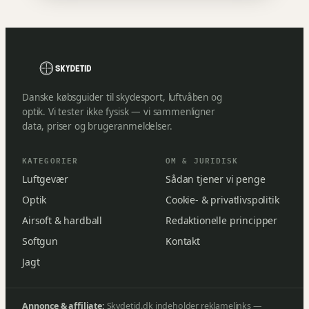
Danske købsguider til skydesport, luftvåben og
optik. Vi tester ikke fysisk — vi sammenligner
data, priser og brugeranmeldelser.
KATEGORIER
OM & JURIDISK
Luftgevær
Sådan tjener vi penge
Optik
Cookie- & privatlivspolitik
Airsoft & hardball
Redaktionelle principper
Softgun
Kontakt
Jagt
Annonce & affiliate:
Skydetid.dk indeholder reklamelinks —