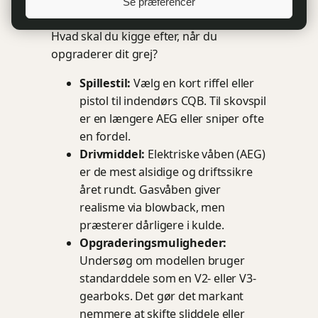
Se præferencer
Hvad skal du kigge efter, når du
opgraderer dit grej?
Spillestil:
Vælg en kort riffel eller
pistol til indendørs CQB. Til skovspil
er en længere AEG eller sniper ofte
en fordel.
Drivmiddel:
Elektriske våben (AEG)
er de mest alsidige og driftssikre
året rundt. Gasvåben giver
realisme via blowback, men
præsterer dårligere i kulde.
Opgraderingsmuligheder:
Undersøg om modellen bruger
standarddele som en V2- eller V3-
gearboks. Det gør det markant
nemmere at skifte sliddele eller