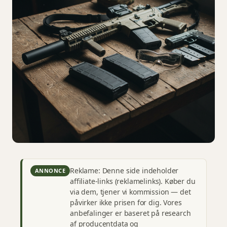
Reklame: Denne side indeholder
ANNONCE
affiliate-links (reklamelinks). Køber du
via dem, tjener vi kommission — det
påvirker ikke prisen for dig. Vores
anbefalinger er baseret på research
af producentdata og