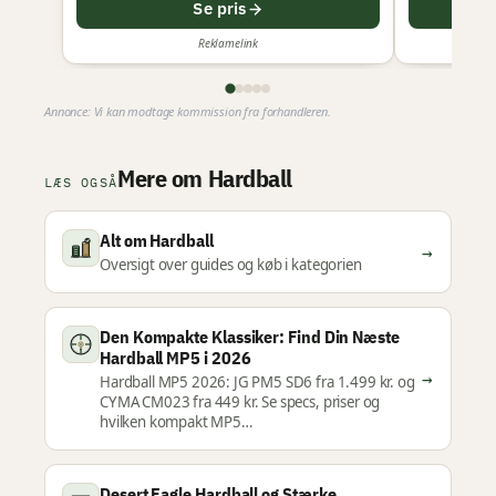
Se pris
Reklamelink
Annonce: Vi kan modtage kommission fra forhandleren.
Mere om Hardball
LÆS OGSÅ
Alt om Hardball
→
Oversigt over guides og køb i kategorien
Den Kompakte Klassiker: Find Din Næste
Hardball MP5 i 2026
→
Hardball MP5 2026: JG PM5 SD6 fra 1.499 kr. og
CYMA CM023 fra 449 kr. Se specs, priser og
hvilken kompakt MP5…
Desert Eagle Hardball og Stærke