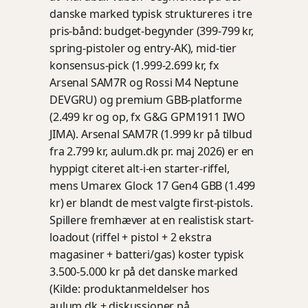
danske marked typisk struktureres i tre
pris-bånd: budget-begynder (399-799 kr,
spring-pistoler og entry-AK), mid-tier
konsensus-pick (1.999-2.699 kr, fx
Arsenal SAM7R og Rossi M4 Neptune
DEVGRU) og premium GBB-platforme
(2.499 kr og op, fx G&G GPM1911 IWO
JIMA). Arsenal SAM7R (1.999 kr på tilbud
fra 2.799 kr, aulum.dk pr. maj 2026) er en
hyppigt citeret alt-i-en starter-riffel,
mens Umarex Glock 17 Gen4 GBB (1.499
kr) er blandt de mest valgte first-pistols.
Spillere fremhæver at en realistisk start-
loadout (riffel + pistol + 2 ekstra
magasiner + batteri/gas) koster typisk
3.500-5.000 kr på det danske marked
(Kilde: produktanmeldelser hos
aulum.dk
+ diskussioner på