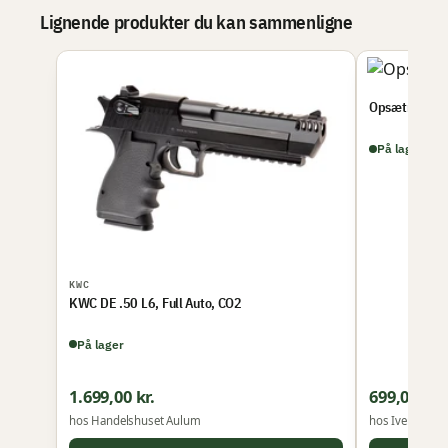
Lignende produkter du kan sammenligne
Opsætning a
På lager
KWC
KWC DE .50 L6, Full Auto, CO2
På lager
1.699,00 kr.
699,00 kr.
hos Handelshuset Aulum
hos Iversen Im