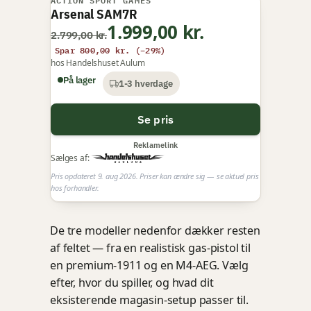
ACTION SPORT GAMES
TILBUD
Arsenal SAM7R
1.999,00 kr.
VI ANBEFALER
2.799,00 kr.
Spar 800,00 kr. (−29%)
hos Handelshuset Aulum
På lager
1-3 hverdage
Se pris
Reklamelink
Sælges af:
Pris opdateret 9. aug 2026. Priser kan ændre sig — se aktuel pris
hos forhandler.
De tre modeller nedenfor dækker resten
af feltet — fra en realistisk gas-pistol til
en premium-1911 og en M4-AEG. Vælg
efter, hvor du spiller, og hvad dit
eksisterende magasin-setup passer til.