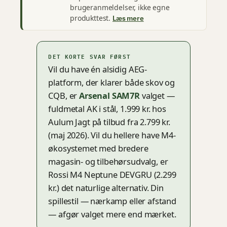
brugeranmeldelser, ikke egne
produkttest.
Læs mere
DET KORTE SVAR FØRST
Vil du have én alsidig AEG-
platform, der klarer både skov og
CQB, er
Arsenal SAM7R
valget —
fuldmetal AK i stål, 1.999 kr. hos
Aulum Jagt på tilbud fra 2.799 kr.
(maj 2026). Vil du hellere have M4-
økosystemet med bredere
magasin- og tilbehørsudvalg, er
Rossi M4 Neptune DEVGRU (2.299
kr.) det naturlige alternativ. Din
spillestil — nærkamp eller afstand
— afgør valget mere end mærket.