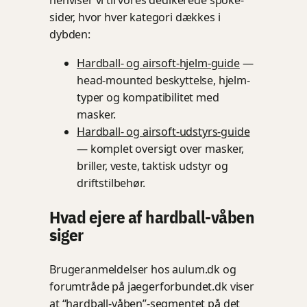
henviser vi til vores dedikerede spoke-
sider, hvor hver kategori dækkes i
dybden:
Hardball- og airsoft-hjelm-guide
—
head-mounted beskyttelse, hjelm-
typer og kompatibilitet med
masker.
Hardball- og airsoft-udstyrs-guide
— komplet oversigt over masker,
briller, veste, taktisk udstyr og
driftstilbehør.
Hvad ejere af hardball-våben
siger
Brugeranmeldelser hos aulum.dk og
forumtråde på jaegerforbundet.dk viser
at “hardball-våben”-segmentet på det