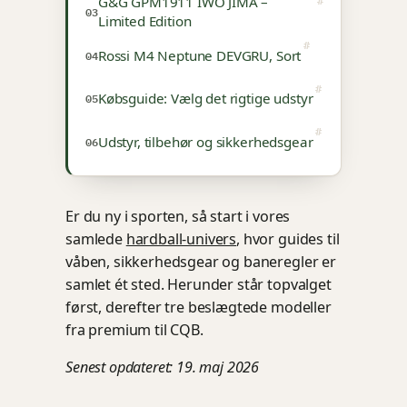
G&G GPM1911 IWO JIMA –
Limited Edition
Rossi M4 Neptune DEVGRU, Sort
Købsguide: Vælg det rigtige udstyr
Udstyr, tilbehør og sikkerhedsgear
Er du ny i sporten, så start i vores
samlede
hardball-univers
, hvor guides til
våben, sikkerhedsgear og baneregler er
samlet ét sted. Herunder står topvalget
først, derefter tre beslægtede modeller
fra premium til CQB.
Senest opdateret: 19. maj 2026