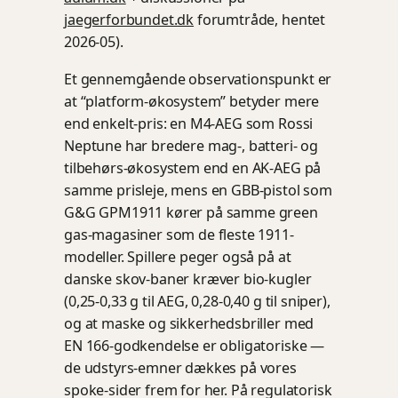
jaegerforbundet.dk
forumtråde, hentet
2026-05).
Et gennemgående observationspunkt er
at “platform-økosystem” betyder mere
end enkelt-pris: en M4-AEG som Rossi
Neptune har bredere mag-, batteri- og
tilbehørs-økosystem end en AK-AEG på
samme prisleje, mens en GBB-pistol som
G&G GPM1911 kører på samme green
gas-magasiner som de fleste 1911-
modeller. Spillere peger også på at
danske skov-baner kræver bio-kugler
(0,25-0,33 g til AEG, 0,28-0,40 g til sniper),
og at maske og sikkerhedsbriller med
EN 166-godkendelse er obligatoriske —
de udstyrs-emner dækkes på vores
spoke-sider frem for her. På regulatorisk