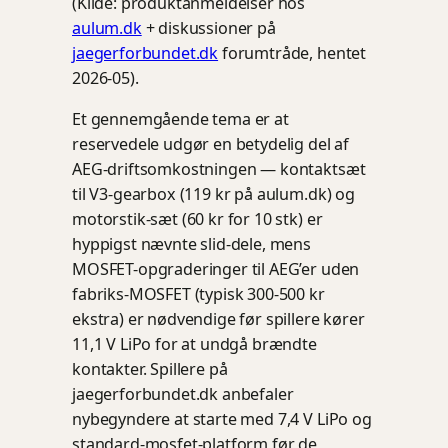
(Kilde: produktanmeldelser hos
aulum.dk
+ diskussioner på
jaegerforbundet.dk
forumtråde, hentet
2026-05).
Et gennemgående tema er at
reservedele udgør en betydelig del af
AEG-driftsomkostningen — kontaktsæt
til V3-gearbox (119 kr på aulum.dk) og
motorstik-sæt (60 kr for 10 stk) er
hyppigst nævnte slid-dele, mens
MOSFET-opgraderinger til AEG’er uden
fabriks-MOSFET (typisk 300-500 kr
ekstra) er nødvendige før spillere kører
11,1 V LiPo for at undgå brændte
kontakter. Spillere på
jaegerforbundet.dk anbefaler
nybegyndere at starte med 7,4 V LiPo og
standard-mosfet-platform før de