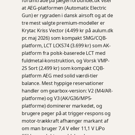
forumtråde på jaegerforbundet.dk viser
at AEG-platformen (Automatic Electric
Gun) er rygraden i dansk airsoft og at de
tre mest valgte premium-modeller er
Krytac Kriss Vector (4.499 kr på aulum.dk
pr. maj 2026) som kompakt SMG/CQB-
platform, LCT LCKS74 (3.699 kr) som AK-
platform fra polsk-baserede LCT med
fuldmetal-konstruktion, og Vorsk VMP-
2S Sort (2.499 kr) som kompakt CQB-
platform AEG med solid værdi-tier
balance. Mest hyppige reservationer
handler om gearbox-version: V2 (M4/AR-
platforme) og V3 (AK/G36/MP5-
platforme) dominerer markedet, og
brugere peger på at trigger-respons og
motor-trækkraft afhænger markant af
om man bruger 7,4 V eller 11,1 V LiPo