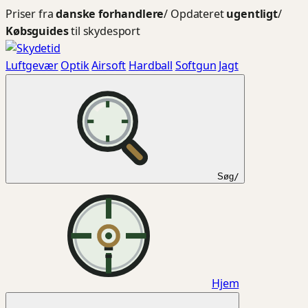
Spring
Priser fra
danske forhandlere
/
Opdateret
ugentligt
/
til
Købsguides
til skydesport
indhold
Luftgevær
Optik
Airsoft
Hardball
Softgun
Jagt
Søg
/
Hjem