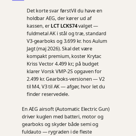
Det korte svar først
Vil du have en
holdbar AEG, der kører ud af
kassen, er
LCT LCKS74
valget —
fuldmetal AK i stål og træ, standard
V3-gearboks og 3.699 kr. hos Aulum
Jagt (maj 2026). Skal det være
kompakt premium, koster Krytac
Kriss Vector 4.499 kr.; på budget
klarer Vorsk VMP-2S opgaven for
2.499 kr. Gearboks-versionen — V2
til M4, V3 til AK — afgør, hvor let du
finder reservedele.
En AEG airsoft (Automatic Electric Gun)
driver kuglen med batteri, motor og
gearboks og skyder både semi og
fuldauto — rygraden i de fleste