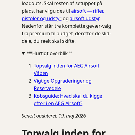
loadouts. Skal resten af setuppet på
plads, har vi guides til
airsoft — rifler,
pistoler og udstyr
og
airsoft udstyr
.
Nedenfor står tre komplette gevær-valg
fra premium til budget, derefter de slid-
dele, du reelt skal skifte.
Hurtigt overblik
Topvalg inden for AEG Airsoft
Våben
Vigtige Opgraderinger og
Reservedele
Købsguide: Hvad skal du kigge
efter i en AEG Airsoft?
Senest opdateret: 19. maj 2026
Topvalg inden for