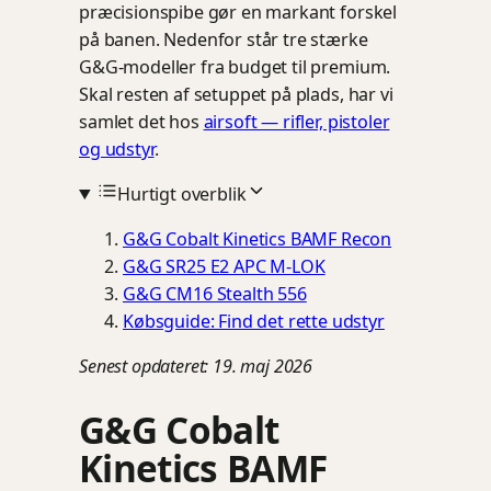
præcisionspibe gør en markant forskel
på banen. Nedenfor står tre stærke
G&G-modeller fra budget til premium.
Skal resten af setuppet på plads, har vi
samlet det hos
airsoft — rifler, pistoler
og udstyr
.
Hurtigt overblik
G&G Cobalt Kinetics BAMF Recon
G&G SR25 E2 APC M-LOK
G&G CM16 Stealth 556
Købsguide: Find det rette udstyr
Senest opdateret: 19. maj 2026
G&G Cobalt
Kinetics BAMF