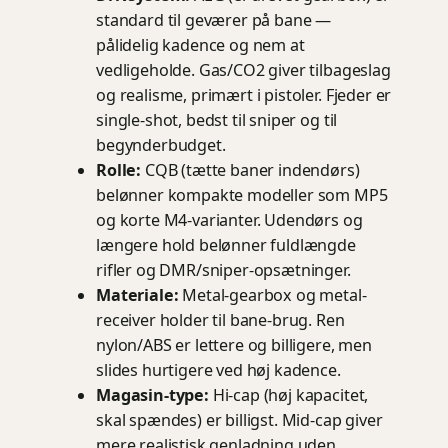
standard til geværer på bane —
pålidelig kadence og nem at
vedligeholde. Gas/CO2 giver tilbageslag
og realisme, primært i pistoler. Fjeder er
single-shot, bedst til sniper og til
begynderbudget.
Rolle:
CQB (tætte baner indendørs)
belønner kompakte modeller som MP5
og korte M4-varianter. Udendørs og
længere hold belønner fuldlængde
rifler og DMR/sniper-opsætninger.
Materiale:
Metal-gearbox og metal-
receiver holder til bane-brug. Ren
nylon/ABS er lettere og billigere, men
slides hurtigere ved høj kadence.
Magasin-type:
Hi-cap (høj kapacitet,
skal spændes) er billigst. Mid-cap giver
mere realistisk genladning uden