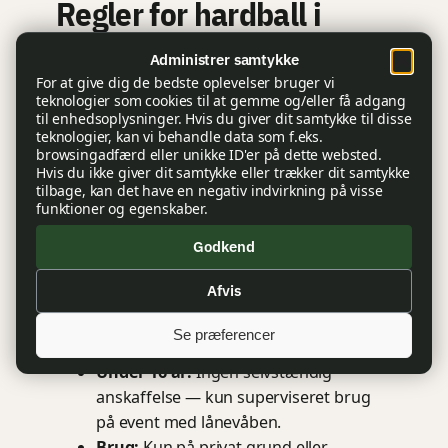
Regler for hardball i
Danmark
Administrer samtykke
For at give dig de bedste oplevelser bruger vi
teknologier som cookies til at gemme og/eller få adgang
Hardball er lovligt for voksne uden tilladelse.
til enhedsoplysninger. Hvis du giver dit samtykke til disse
Våbenloven § 1, stk. 2, litra b undtager
teknologier, kan vi behandle data som f.eks.
browsingadfærd eller unikke ID'er på dette websted.
udtrykkeligt hardball- og paintballvåben fra
Hvis du ikke giver dit samtykke eller trækker dit samtykke
det generelle våbenforbud — men
tilbage, kan det have en negativ indvirkning på visse
aldersreglerne i § 2 gælder stadig.
funktioner og egenskaber.
18 år og opefter:
Fri anskaffelse,
Godkend
ejerskab og brug.
Afvis
16–17 år:
Må spille på godkendte baner
med skriftligt forældresamtykke, men
Se præferencer
må ikke transportere våbnet alene.
Under 16 år:
Ingen selvstændig
anskaffelse — kun superviseret brug
på event med lånevåben.
Brug:
Kun på privat grund eller