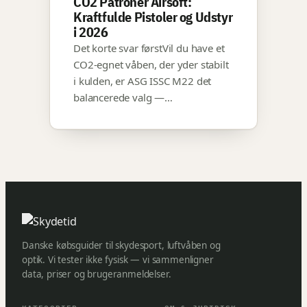
CO2 Patroner Airsoft:
Kraftfulde Pistoler og Udstyr
i 2026
Det korte svar førstVil du have et
CO2-egnet våben, der yder stabilt
i kulden, er ASG ISSC M22 det
balancerede valg —…
Danske købsguider til skydesport, luftvåben og
optik. Vi tester ikke fysisk — vi sammenligner
data, priser og brugeranmeldelser.