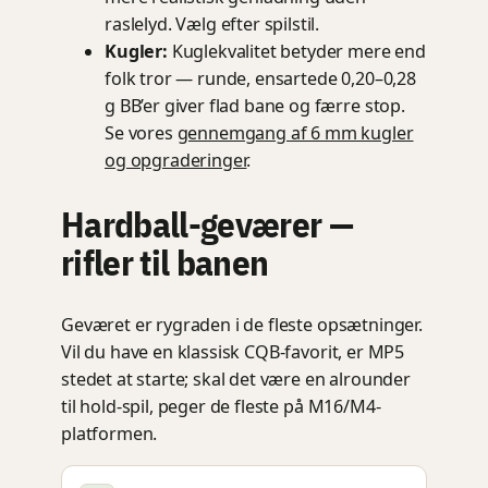
raslelyd. Vælg efter spilstil.
Kugler:
Kuglekvalitet betyder mere end
folk tror — runde, ensartede 0,20–0,28
g BB’er giver flad bane og færre stop.
Se vores
gennemgang af 6 mm kugler
og opgraderinger
.
Hardball-geværer —
rifler til banen
Geværet er rygraden i de fleste opsætninger.
Vil du have en klassisk CQB-favorit, er MP5
stedet at starte; skal det være en alrounder
til hold-spil, peger de fleste på M16/M4-
platformen.