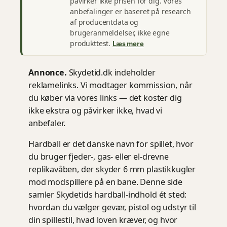
påvirker ikke prisen for dig. Vores
anbefalinger er baseret på research
af producentdata og
brugeranmeldelser, ikke egne
produkttest.
Læs mere
Annonce.
Skydetid.dk indeholder
reklamelinks. Vi modtager kommission, når
du køber via vores links — det koster dig
ikke ekstra og påvirker ikke, hvad vi
anbefaler.
Hardball er det danske navn for spillet, hvor
du bruger fjeder-, gas- eller el-drevne
replikavåben, der skyder 6 mm plastikkugler
mod modspillere på en bane. Denne side
samler Skydetids hardball-indhold ét sted:
hvordan du vælger gevær, pistol og udstyr til
din spillestil, hvad loven kræver, og hvor