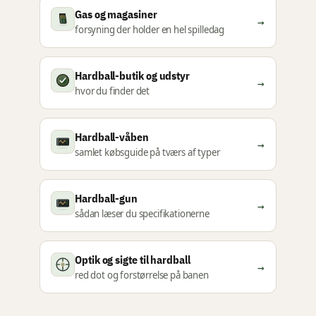
Gas og magasiner
→
forsyning der holder en hel spilledag
Hardball-butik og udstyr
→
hvor du finder det
Hardball-våben
→
samlet købsguide på tværs af typer
Hardball-gun
→
sådan læser du specifikationerne
Optik og sigte til hardball
→
red dot og forstørrelse på banen