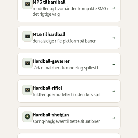
MP5 til hardball
→
modeller og hvornår den kompakte SMG er
det rigtige valg
M16 til hardball
→
den alsidige rifle-platform på banen
Hardball-geværer
→
sådan matcher du model og spillestil
Hardball-riffel
→
fuldlængde modeller til udendørs spil
Hardball-shotgun
→
spring-haglgevær til tætte situationer