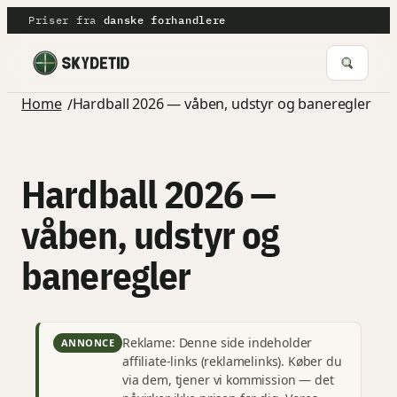
Spring
Priser fra
danske forhandlere
til
indhold
Home
Hardball 2026 — våben, udstyr og baneregler
/
Hardball 2026 —
våben, udstyr og
baneregler
Reklame: Denne side indeholder
ANNONCE
affiliate-links (reklamelinks). Køber du
via dem, tjener vi kommission — det