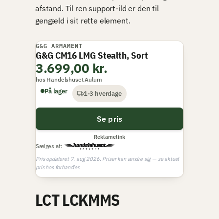
afstand. Til ren support-ild er den til
gengæld i sit rette element.
G&G ARMAMENT
G&G CM16 LMG Stealth, Sort
3.699,00 kr.
hos Handelshuset Aulum
På lager
1-3 hverdage
Se pris
Reklamelink
Sælges af:
Pris opdateret 7. aug 2026. Priser kan ændre sig — se aktuel
pris hos forhandler.
LCT LCKMMS