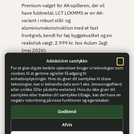
Premium-valget for AK-spilleren, der vil
have fuldmetal. LCT LCKMMS er en AK-
variant i robust stål- og
aluminiumskonstruktion med et fast
frontgreb, kendt for høj byggekvalitet og en
realistisk vægt. 2.999 kr. hos Aulum Jagt
(maj 2026).
Administrer samtykke
Fuldmetal-kroppen tåler hård brug, og LCT-
For at give dig de bedste oplevelser bruger vi teknologier som
platformen har høj kompatibilitet med
cookies til at gemme og/eller få adgang til
standard AK-tilbehør. Til spilleren, der vil
enhedsoplysninger. Hvis du giver dit samtykke til disse
teknologier, kan vi behandle data som f.eks. browsingadfærd
have en AK frem for endnu en M4, er den
eller unikke ID'er på dette websted. Hvis du ikke giver dit
et af markedets mest solide bud.
samtykke eller trækker dit samtykke tilbage, kan det have en
negativ indvirkning på visse funktioner og egenskaber.
Vægten er ulempen — fuldmetal AK
Godkend
trækker til efter en hel dag. Og ved højere
FPS-grænser bør internerne forstærkes,
Afvis
hvis riflen skal presses. Til almindeligt