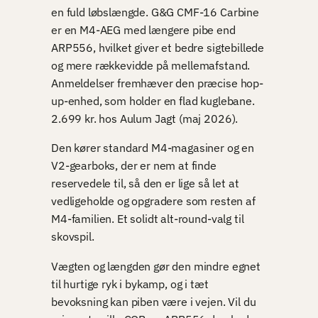
en fuld løbslængde. G&G CMF-16 Carbine
er en M4-AEG med længere pibe end
ARP556, hvilket giver et bedre sigtebillede
og mere rækkevidde på mellemafstand.
Anmeldelser fremhæver den præcise hop-
up-enhed, som holder en flad kuglebane.
2.699 kr. hos Aulum Jagt (maj 2026).
Den kører standard M4-magasiner og en
V2-gearboks, der er nem at finde
reservedele til, så den er lige så let at
vedligeholde og opgradere som resten af
M4-familien. Et solidt alt-round-valg til
skovspil.
Vægten og længden gør den mindre egnet
til hurtige ryk i bykamp, og i tæt
bevoksning kan piben være i vejen. Vil du