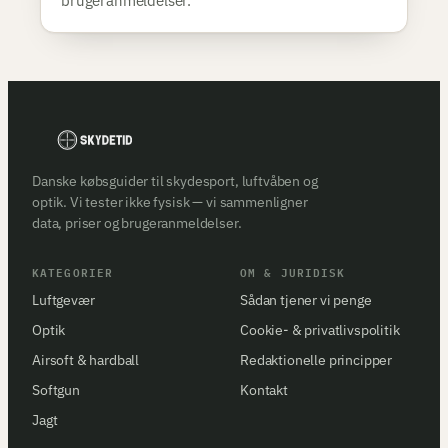
brugeranmeldelser.
Danske købsguider til skydesport, luftvåben og
optik. Vi tester ikke fysisk — vi sammenligner
data, priser og brugeranmeldelser.
KATEGORIER
OM & JURIDISK
Luftgevær
Sådan tjener vi penge
Optik
Cookie- & privatlivspolitik
Airsoft & hardball
Redaktionelle principper
Softgun
Kontakt
Jagt