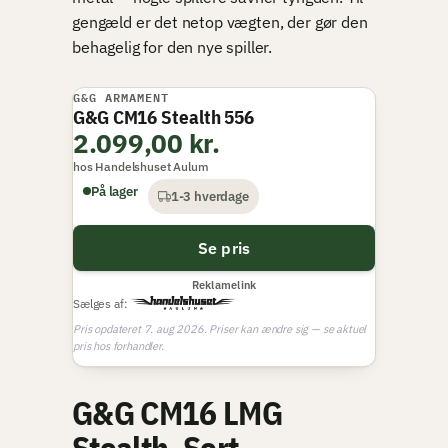
gengæld er det netop vægten, der gør den
behagelig for den nye spiller.
G&G ARMAMENT
BEDSTE TIL PRISEN
G&G CM16 Stealth 556
2.099,00 kr.
hos Handelshuset Aulum
På lager
1-3 hverdage
Se pris
Reklamelink
Sælges af:
Pris opdateret 7. aug 2026. Priser kan ændre sig — se aktuel
pris hos forhandler.
G&G CM16 LMG
Stealth, Sort