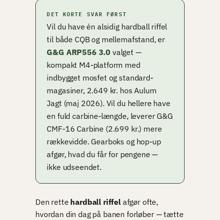
DET KORTE SVAR FØRST
Vil du have én alsidig hardball riffel
til både CQB og mellemafstand, er
G&G ARP556 3.0
valget —
kompakt M4-platform med
indbygget mosfet og standard-
magasiner, 2.649 kr. hos Aulum
Jagt (maj 2026). Vil du hellere have
en fuld carbine-længde, leverer G&G
CMF-16 Carbine (2.699 kr.) mere
rækkevidde. Gearboks og hop-up
afgør, hvad du får for pengene —
ikke udseendet.
Den rette
hardball riffel
afgør ofte,
hvordan din dag på banen forløber — tætte