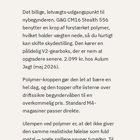
Det billige, letvægts-udgangspunkt til
nybegynderen. G&G CM16 Stealth 556
benytter en krop af forstærket polymer,
hvilket holder vægten nede, så du hurtigt
kan skifte skydestilling. Den kører en
pålidelig V2-gearboks, der er nem at
opgradere senere. 2.099 kr. hos Aulum
Jagt (maj 2026).
Polymer-kroppen gør den let at bære en
hel dag, og den topper ofte listerne over
driftssikre begyndervåben til en
overkommelig pris. Standard M4-
magasiner passer direkte.
Ulempen ved polymer er, at det ikke giver
den samme realistiske følelse som fuld
metal — nogle spillere savner tyngden. Til