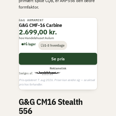
primært spille CQB, er ARP556 den bedre
formfaktor.
G&G ARMAMENT
G&G CMF-16 Carbine
2.699,00 kr.
hos Handelshuset Aulum
På lager
1-3 hverdage
Se pris
Reklamelink
Sælges af:
Pris opdateret 7. aug 2026. Priser kan ændre sig — se aktuel
pris hos forhandler.
G&G CM16 Stealth
556