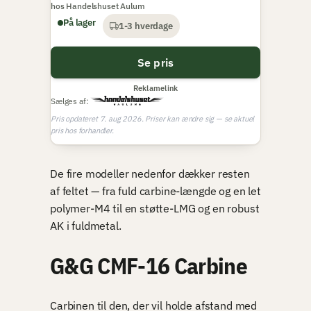
hos Handelshuset Aulum
På lager
1-3 hverdage
Se pris
Reklamelink
Sælges af:
Pris opdateret 7. aug 2026. Priser kan ændre sig — se aktuel
pris hos forhandler.
De fire modeller nedenfor dækker resten
af feltet — fra fuld carbine-længde og en let
polymer-M4 til en støtte-LMG og en robust
AK i fuldmetal.
G&G CMF-16 Carbine
Carbinen til den, der vil holde afstand med