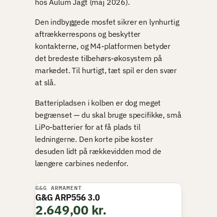
hos Aulum Jagt (maj 2026).
Den indbyggede mosfet sikrer en lynhurtig
aftrækkerrespons og beskytter
kontakterne, og M4-platformen betyder
det bredeste tilbehørs-økosystem på
markedet. Til hurtigt, tæt spil er den svær
at slå.
Batteripladsen i kolben er dog meget
begrænset — du skal bruge specifikke, små
LiPo-batterier for at få plads til
ledningerne. Den korte pibe koster
desuden lidt på rækkevidden mod de
længere carbines nedenfor.
G&G ARMAMENT
VI ANBEFALER
G&G ARP556 3.0
2.649,00 kr.