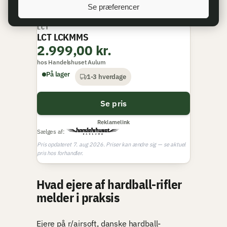
banespil holder den fint ud af kassen.
Se præferencer
LCT
BEDSTE PREMIUM
LCT LCKMMS
2.999,00 kr.
hos Handelshuset Aulum
På lager
1-3 hverdage
Se pris
Reklamelink
Sælges af:
Pris opdateret 7. aug 2026. Priser kan ændre sig — se aktuel
pris hos forhandler.
Hvad ejere af hardball-rifler
melder i praksis
Ejere på r/airsoft, danske hardball-