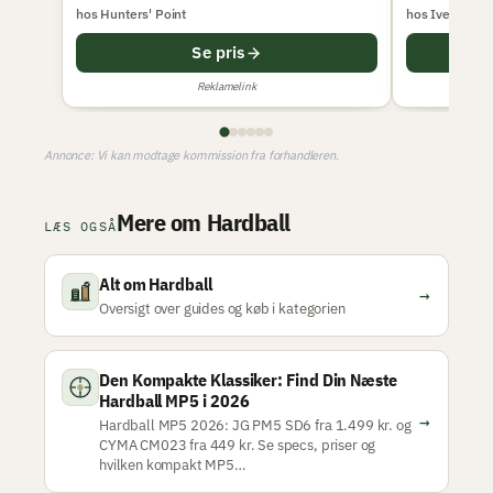
hos Hunters' Point
hos Iversen I
Se pris
Reklamelink
Annonce: Vi kan modtage kommission fra forhandleren.
Mere om Hardball
LÆS OGSÅ
Alt om Hardball
→
Oversigt over guides og køb i kategorien
Den Kompakte Klassiker: Find Din Næste
Hardball MP5 i 2026
→
Hardball MP5 2026: JG PM5 SD6 fra 1.499 kr. og
CYMA CM023 fra 449 kr. Se specs, priser og
hvilken kompakt MP5…