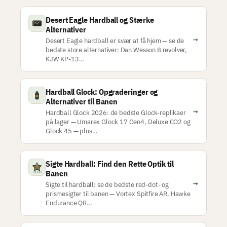
Desert Eagle Hardball og Stærke
Alternativer
→
Desert Eagle hardball er svær at få hjem — se de
bedste store alternativer: Dan Wesson 8 revolver,
KJW KP-13…
Hardball Glock: Opgraderinger og
Alternativer til Banen
→
Hardball Glock 2026: de bedste Glock-replikaer
på lager — Umarex Glock 17 Gen4, Deluxe CO2 og
Glock 45 — plus…
Sigte Hardball: Find den Rette Optik til
Banen
→
Sigte til hardball: se de bedste red-dot- og
prismesigter til banen — Vortex Spitfire AR, Hawke
Endurance QR…