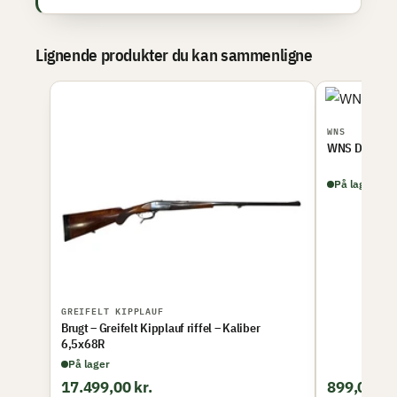
Lignende produkter du kan sammenligne
WNS
WNS Delta F3
På lager
GREIFELT KIPPLAUF
Brugt – Greifelt Kipplauf riffel – Kaliber
6,5x68R
På lager
17.499,00 kr.
899,00 kr.