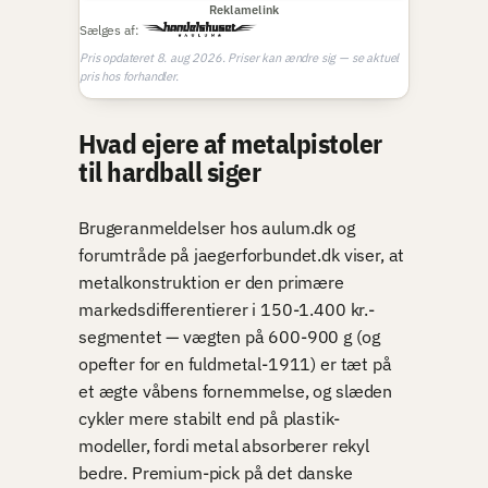
Reklamelink
Sælges af:
Pris opdateret 8. aug 2026. Priser kan ændre sig — se aktuel
pris hos forhandler.
Hvad ejere af metalpistoler
til hardball siger
Brugeranmeldelser hos aulum.dk og
forumtråde på jaegerforbundet.dk viser, at
metalkonstruktion er den primære
markedsdifferentierer i 150-1.400 kr.-
segmentet — vægten på 600-900 g (og
opefter for en fuldmetal-1911) er tæt på
et ægte våbens fornemmelse, og slæden
cykler mere stabilt end på plastik-
modeller, fordi metal absorberer rekyl
bedre. Premium-pick på det danske