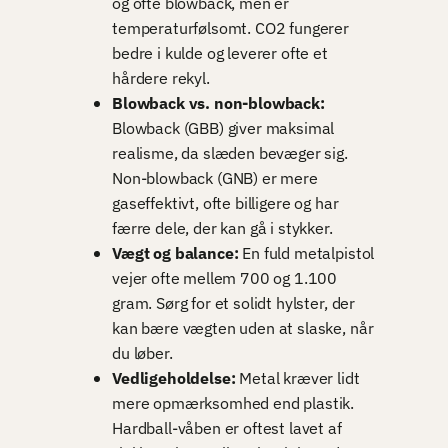
og ofte blowback, men er
temperaturfølsomt. CO2 fungerer
bedre i kulde og leverer ofte et
hårdere rekyl.
Blowback vs. non-blowback:
Blowback (GBB) giver maksimal
realisme, da slæden bevæger sig.
Non-blowback (GNB) er mere
gaseffektivt, ofte billigere og har
færre dele, der kan gå i stykker.
Vægt og balance:
En fuld metalpistol
vejer ofte mellem 700 og 1.100
gram. Sørg for et solidt hylster, der
kan bære vægten uden at slaske, når
du løber.
Vedligeholdelse:
Metal kræver lidt
mere opmærksomhed end plastik.
Hardball-våben er oftest lavet af