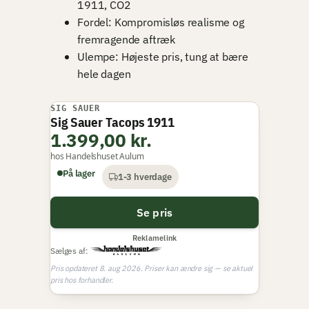
1911, CO2
Fordel: Kompromisløs realisme og
fremragende aftræk
Ulempe: Højeste pris, tung at bære
hele dagen
SIG SAUER
BEDSTE PREMIUM
Sig Sauer Tacops 1911
1.399,00 kr.
hos Handelshuset Aulum
På lager
1-3 hverdage
Se pris
Reklamelink
Sælges af:
Pris opdateret 8. aug 2026. Priser kan ændre sig — se aktuel
pris hos forhandler.