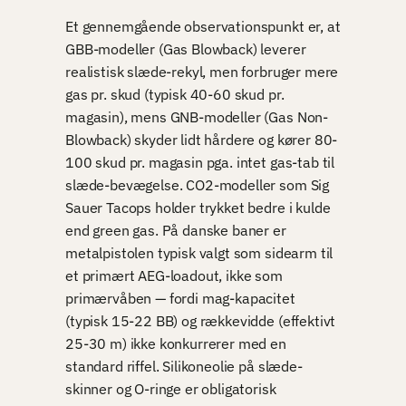
Et gennemgående observationspunkt er, at
GBB-modeller (Gas Blowback) leverer
realistisk slæde-rekyl, men forbruger mere
gas pr. skud (typisk 40-60 skud pr.
magasin), mens GNB-modeller (Gas Non-
Blowback) skyder lidt hårdere og kører 80-
100 skud pr. magasin pga. intet gas-tab til
slæde-bevægelse. CO2-modeller som Sig
Sauer Tacops holder trykket bedre i kulde
end green gas. På danske baner er
metalpistolen typisk valgt som sidearm til
et primært AEG-loadout, ikke som
primærvåben — fordi mag-kapacitet
(typisk 15-22 BB) og rækkevidde (effektivt
25-30 m) ikke konkurrerer med en
standard riffel. Silikoneolie på slæde-
skinner og O-ringe er obligatorisk