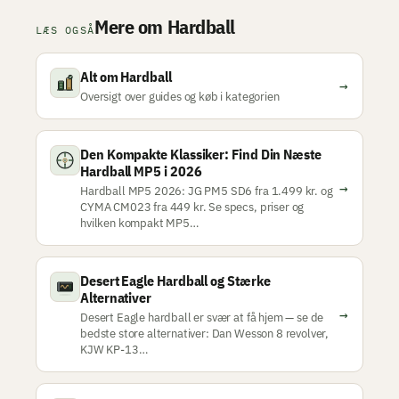
Mere om Hardball
LÆS OGSÅ
Alt om Hardball
→
Oversigt over guides og køb i kategorien
Den Kompakte Klassiker: Find Din Næste
Hardball MP5 i 2026
→
Hardball MP5 2026: JG PM5 SD6 fra 1.499 kr. og
CYMA CM023 fra 449 kr. Se specs, priser og
hvilken kompakt MP5…
Desert Eagle Hardball og Stærke
Alternativer
→
Desert Eagle hardball er svær at få hjem — se de
bedste store alternativer: Dan Wesson 8 revolver,
KJW KP-13…