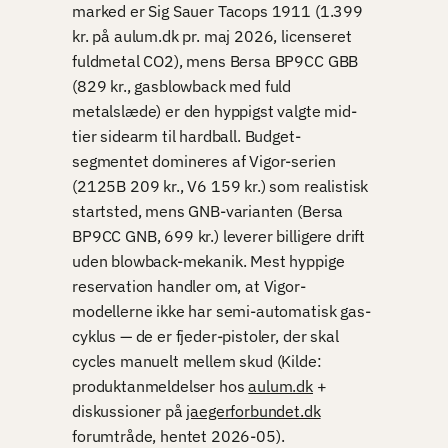
marked er Sig Sauer Tacops 1911 (1.399
kr. på aulum.dk pr. maj 2026, licenseret
fuldmetal CO2), mens Bersa BP9CC GBB
(829 kr., gasblowback med fuld
metalslæde) er den hyppigst valgte mid-
tier sidearm til hardball. Budget-
segmentet domineres af Vigor-serien
(2125B 209 kr., V6 159 kr.) som realistisk
startsted, mens GNB-varianten (Bersa
BP9CC GNB, 699 kr.) leverer billigere drift
uden blowback-mekanik. Mest hyppige
reservation handler om, at Vigor-
modellerne ikke har semi-automatisk gas-
cyklus — de er fjeder-pistoler, der skal
cycles manuelt mellem skud (Kilde:
produktanmeldelser hos
aulum.dk
+
diskussioner på
jaegerforbundet.dk
forumtråde, hentet 2026-05).