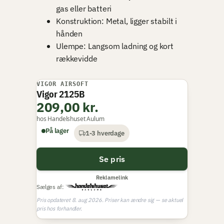
gas eller batteri
Konstruktion: Metal, ligger stabilt i
hånden
Ulempe: Langsom ladning og kort
rækkevidde
VIGOR AIRSOFT
BEDSTE TIL PRISEN
Vigor 2125B
209,00 kr.
hos Handelshuset Aulum
På lager
1-3 hverdage
Se pris
Reklamelink
Sælges af:
Pris opdateret 8. aug 2026. Priser kan ændre sig — se aktuel
pris hos forhandler.