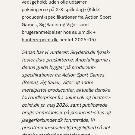
vedligehold; uden olie udtørrer
pakningerne på 2-3 spilledage (Kilde:
producent-specifikationer fra Action Sport
Games, Sig Sauer og Vigor samt
brugeranmeldelser hos
aulum.dk
+
hunters-point.dk
, hentet 2026-05).
Sådan har vi vurderet: Skydetid.dk fysisk-
tester ikke produkterne. Anbefalingerne i
denne guide bygger på producent-
specifikationer fra Action Sport Games
(Bersa), Sig Sauer, Vigor og andre
metalpistol-producenter, aktuelle danske
forhandlerpriser fra aulum.dk og hunters-
point.dk pr. maj 2026, samt publicerede
brugeranmeldelser på producent-sites og
jaegerforbundet.dk forumtråde. Vi
prioriterer in-stock-tilgængelighed på det
danske marked og pistoler med