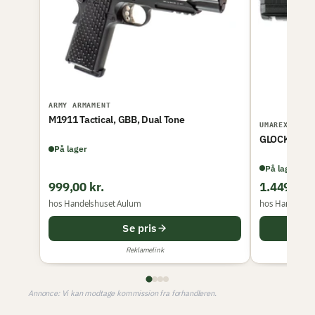
ARMY ARMAMENT
M1911 Tactical, GBB, Dual Tone
UMAREX
GLOCK 19 G
På lager
På lager
999,00 kr.
1.449,00 k
hos Handelshuset Aulum
hos Handelshu
Se pris
Reklamelink
Annonce: Vi kan modtage kommission fra forhandleren.