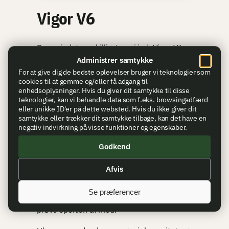
Vigor V6
Den mindste og billigste vej ind. Vigor V6
er en manuel fjeder-pistol i metal på blot
Administrer samtykke
For at give dig de bedste oplevelser bruger vi teknologier som
12,5 cm og 190 gram, og producenten
cookies til at gemme og/eller få adgang til
oplyser 60 m/s. Den henvender sig til den
enhedsoplysninger. Hvis du giver dit samtykke til disse
helt nye spiller eller som en lommevenlig
teknologier, kan vi behandle data som f.eks. browsingadfærd
eller unikke ID'er på dette websted. Hvis du ikke giver dit
nød-backup. Prisen er 159 kr. hos
samtykke eller trækker dit samtykke tilbage, kan det have en
Handelshuset Aulum (maj 2026).
negativ indvirkning på visse funktioner og egenskaber.
Metaldelene giver en robust ramme, der
Godkend
tåler at blive tabt i skovbunden, og den er
Afvis
nem at vedligeholde, da der ikke er
komplekse ventiler eller pakninger. For
Se præferencer
under en to-hundredlap er den billig at
prøve sporten af med.