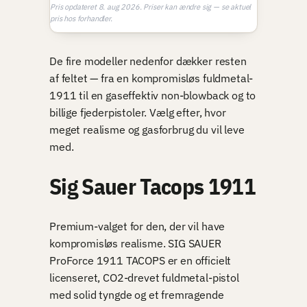
Pris opdateret 8. aug 2026. Priser kan ændre sig — se aktuel
pris hos forhandler.
De fire modeller nedenfor dækker resten
af feltet — fra en kompromisløs fuldmetal-
1911 til en gaseffektiv non-blowback og to
billige fjederpistoler. Vælg efter, hvor
meget realisme og gasforbrug du vil leve
med.
Sig Sauer Tacops 1911
Premium-valget for den, der vil have
kompromisløs realisme. SIG SAUER
ProForce 1911 TACOPS er en officielt
licenseret, CO2-drevet fuldmetal-pistol
med solid tyngde og et fremragende