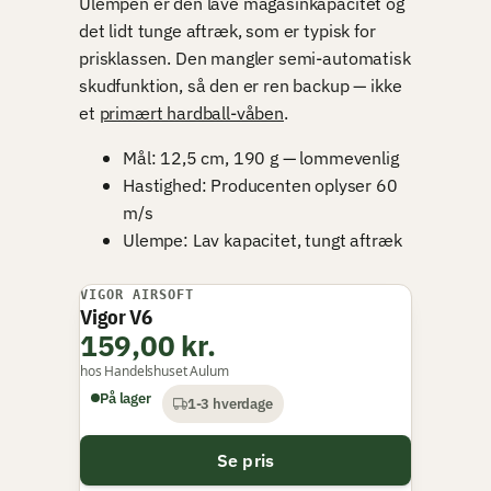
Ulempen er den lave magasinkapacitet og
det lidt tunge aftræk, som er typisk for
prisklassen. Den mangler semi-automatisk
skudfunktion, så den er ren backup — ikke
et
primært hardball-våben
.
Mål: 12,5 cm, 190 g — lommevenlig
Hastighed: Producenten oplyser 60
m/s
Ulempe: Lav kapacitet, tungt aftræk
VIGOR AIRSOFT
Vigor V6
159,00 kr.
hos Handelshuset Aulum
På lager
1-3 hverdage
Se pris