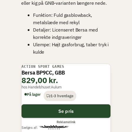
eller kig på GNB-varianten længere nede.
Funktion: Fuld gasblowback,
metalslæde med rekyl
Detaljer: Licenseret Bersa med
korrekte indgraveringer
Ulempe: Højt gasforbrug, taber tryk i
kulde
ACTION SPORT GAMES
VI ANBEFALER
Bersa BP9CC, GBB
829,00 kr.
hos Handelshuset Aulum
På lager
1-3 hverdage
Se pris
Reklamelink
Sælges af: