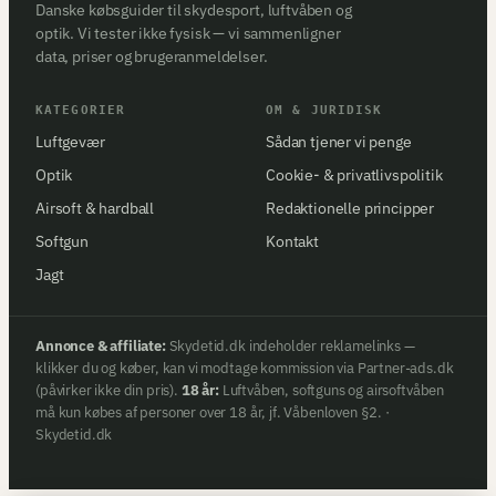
Danske købsguider til skydesport, luftvåben og
optik. Vi tester ikke fysisk — vi sammenligner
data, priser og brugeranmeldelser.
KATEGORIER
OM & JURIDISK
Luftgevær
Sådan tjener vi penge
Optik
Cookie- & privatlivspolitik
Airsoft & hardball
Redaktionelle principper
Softgun
Kontakt
Jagt
Annonce & affiliate:
Skydetid.dk indeholder reklamelinks —
klikker du og køber, kan vi modtage kommission via Partner-ads.dk
(påvirker ikke din pris).
18 år:
Luftvåben, softguns og airsoftvåben
må kun købes af personer over 18 år, jf. Våbenloven §2. ·
Skydetid.dk