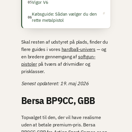
Vigor V6
Købsguide: Sådan vælger du den
rette metalpistol
Skal resten af udstyret på plads, finder du
flere guides i vores
hardball-univers
— og
en bredere gennemgang af
softgun-
pistoler
på tværs af drivmidler og
prisklasser.
Senest opdateret: 19. maj 2026
Bersa BP9CC, GBB
Topvalget til den, der vil have realisme
uden at betale premium-pris. Bersa
BP9CC GBB fra Action Sport Games er en