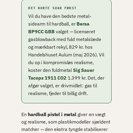
DET KORTE SVAR FØRST
Vil du have den bedste metal-
sidearm til hardball, er
Bersa
BP9CC GBB
valget — licenseret
gasblowback med fuld metalslæde
og mærkbart rekyl, 829 kr. hos
Handelshuset Aulum (maj 2026). Vil
du op i kompromisløs realisme,
koster den fuldmetal
Sig Sauer
Tacops 1911 CO2
1.399 kr. Det, der
afgør valget, er drivmidlet: gas til
realisme, fjeder til billig drift.
En
hardball pistol i metal
giver en vægt
og realisme, som plastikmodeller sjældent
matcher — den ekstra tyngde stabiliserer