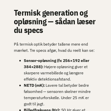
Termisk generation og
opløsning — sådan læser
du specs
På termisk optik betyder tallene mere end
mærket. Tre specs afgør, hvad du reelt kan se:
Sensor-opløsning (fx 256×192 eller
384×288):
Højere opløsning giver et
skarpere varmebillede og længere
effektiv detektionsafstand.
NETD (mK):
Lavere tal betyder bedre
følsomhed — sensoren skelner mindre
temperaturforskelle. Under 25 mK er
godt til jagt.
Billedfrekvens (Hz):
50 Hz giver et