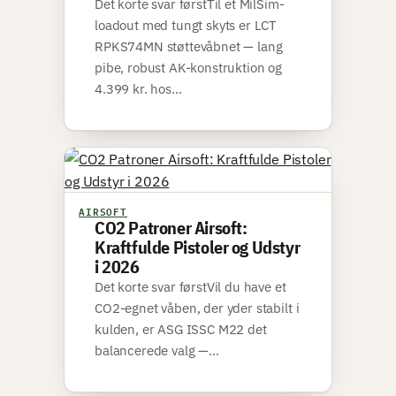
Det korte svar førstTil et MilSim-
loadout med tungt skyts er LCT
RPKS74MN støttevåbnet — lang
pibe, robust AK-konstruktion og
4.399 kr. hos…
AIRSOFT
CO2 Patroner Airsoft:
Kraftfulde Pistoler og Udstyr
i 2026
Det korte svar førstVil du have et
CO2-egnet våben, der yder stabilt i
kulden, er ASG ISSC M22 det
balancerede valg —…