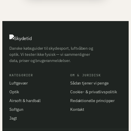
Danske købsguider til skydesport, luftvåben og
optik. Vi tester ikke fysisk — vi sammenligner
data, priser og brugeranmeldelser.
KATEGORIER
OM & JURIDISK
Luftgevær
Sådan tjener vi penge
Optik
Cookie- & privatlivspolitik
Airsoft & hardball
Redaktionelle principper
Softgun
Kontakt
Jagt