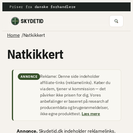
Spring
Priser fra
danske forhandlere
til
indhold
/
Home
Natkikkert
Natkikkert
Reklame: Denne side indeholder
ANNONCE
affiliate-links (reklamelinks). Køber du
via dem, tjener vi kommission — det
påvirker ikke prisen for dig. Vores
anbefalinger er baseret på research af
producentdata og brugeranmeldelser,
ikke egne produkttest.
Læs mere
Annonce.
Skydetid.dk indeholder reklamelinks.