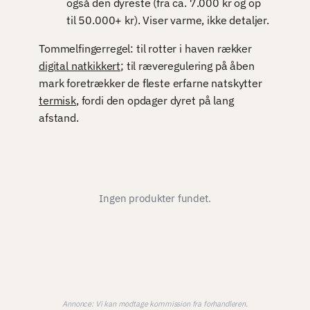
også den dyreste (fra ca. 7.000 kr og op
til 50.000+ kr). Viser varme, ikke detaljer.
Tommelfingerregel: til rotter i haven rækker
digital natkikkert
; til ræveregulering på åben
mark foretrækker de fleste erfarne natskytter
termisk
, fordi den opdager dyret på lang
afstand.
Ingen produkter fundet.
Annonce: Vi kan modtage kommission fra forhandleren.