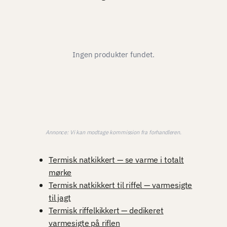
Ingen produkter fundet.
Annonce: Vi kan modtage kommission fra forhandleren.
Termisk natkikkert — se varme i totalt
mørke
Termisk natkikkert til riffel — varmesigte
til jagt
Termisk riffelkikkert — dedikeret
varmesigte på riflen