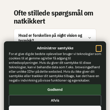
Ofte stillede spørgsmål om
natkikkert
Hvad er forskellen på night vision og
termisk?
Administrer samtykke
For at give dig de bedste oplevelser bruger vi teknologier som
Er billig digital natkikkert god nok til
cookies til at gemme og/eller få adgang til
rotter?
enhedsoplysninger. Hvis du giver dit samtykke til disse
teknologier, kan vi behandle data som f.eks. browsingadfærd
eller unikke ID'er på dette websted. Hvis du ikke giver dit
samtykke eller trækker dit samtykke tilbage, kan det have en
Hvad koster en termisk natkikkert?
negativ indvirkning på visse funktioner og egenskaber.
Godkend
Hvad er en clip-on natkikkert?
Afvis