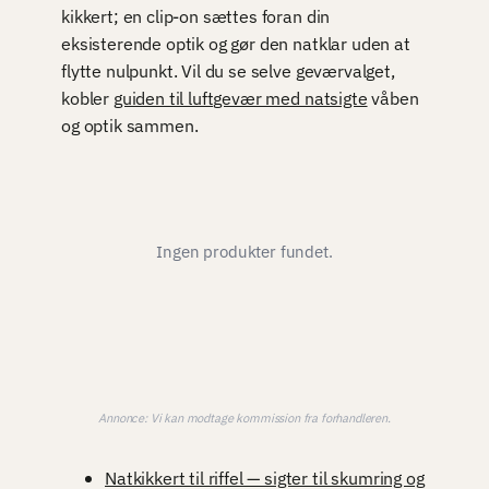
kikkert; en clip-on sættes foran din
eksisterende optik og gør den natklar uden at
flytte nulpunkt. Vil du se selve geværvalget,
kobler
guiden til luftgevær med natsigte
våben
og optik sammen.
Ingen produkter fundet.
Annonce: Vi kan modtage kommission fra forhandleren.
Natkikkert til riffel — sigter til skumring og