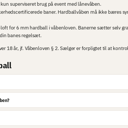
 kun superviseret brug på event med lånevåben.
erhedscertificerede baner. Hardballvåben må ikke bæres synli
le-loft for 6 mm hardball i våbenloven. Banerne sætter selv g
 din banes regelsæt.
 18 år, jf. Våbenloven § 2. Sælger er forpligtet til at kontro
ball
åben?