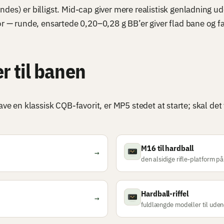
des) er billigst. Mid-cap giver mere realistisk genladning uden
or — runde, ensartede 0,20–0,28 g BB’er giver flad bane og f
r til banen
ve en klassisk CQB-favorit, er MP5 stedet at starte; skal det 
M16 til hardball
→
den alsidige rifle-platform p
Hardball-riffel
→
fuldlængde modeller til uden