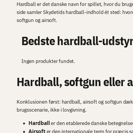
Hardball er det danske navn for spillet, hvor du bru
side samler Skydetids hardball-indhold ét sted: hvord
softgun og airsoft.
Bedste hardball-udstyr
Ingen produkter fundet.
Hardball, softgun eller
Konklusionen først: hardball, airsoft og softgun dæk
brugsscenarie, ikke i lovgivning.
Hardball
er den etablerede danske betegnelse 
Airsoft
er den internationale term for præcis 