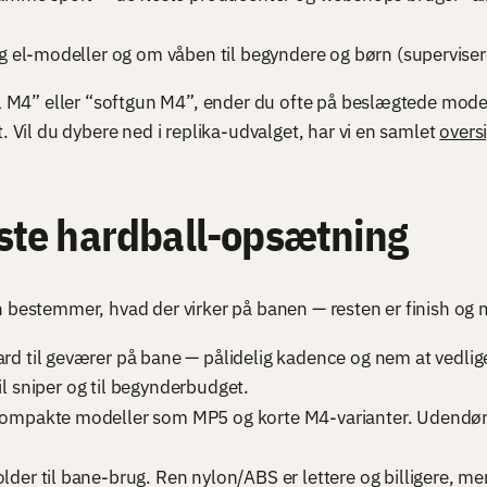
og el-modeller og om våben til begyndere og børn (superviser
ll M4” eller “softgun M4”, ender du ofte på beslægtede modell
. Vil du dybere ned i replika-udvalget, har vi en samlet
overs
rste hardball-opsætning
n bestemmer, hvad der virker på banen — resten er finish og
rd til geværer på bane — pålidelig kadence og nem at vedlig
til sniper og til begynderbudget.
ompakte modeller som MP5 og korte M4-varianter. Udendørs
der til bane-brug. Ren nylon/ABS er lettere og billigere, me