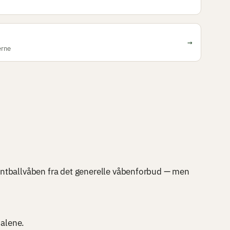
→
erne
 paintballvåben fra det generelle våbenforbud — men
 alene.