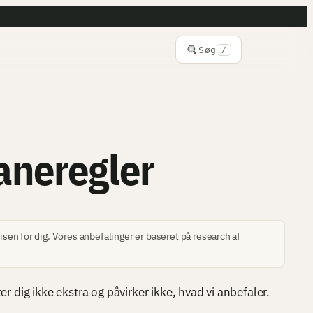
Søg
/
aneregler
sen for dig. Vores anbefalinger er baseret på research af
 dig ikke ekstra og påvirker ikke, hvad vi anbefaler.