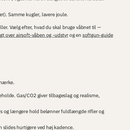
et). Samme kugler, lavere joule.
er. Vælg efter, hvad du skal bruge våbnet til —
igt over airsoft-våben og -udstyr
og en
softgun-guide
 mærke.
eholde. Gas/CO2 giver tilbageslag og realisme,
 og længere hold belønner fuldlængde rifler og
n slides hurtigere ved høj kadence.