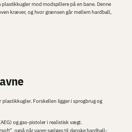
 mm plastikkugler mod modspillere på en bane. Denne
d loven kræver, og hvor grænsen går mellem hardball,
navne
plastikkugler. Forskellen ligger i sprogbrug og
G) og gas-pistoler i realistisk vægt.
oft”, også når varen sælges til danske hardball-