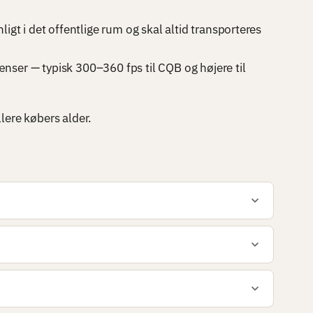
gt i det offentlige rum og skal altid transporteres
rænser — typisk 300–360 fps til CQB og højere til
llere købers alder.