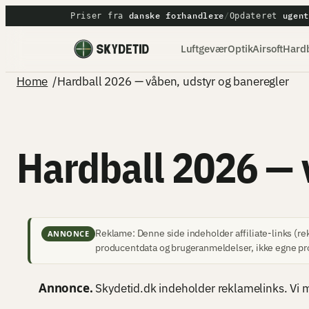
Spring
danske forhandlere
ugen
Priser fra
/
Opdateret
til
Luftgevær
Optik
Airsoft
Hardb
indhold
Home
/
Hardball 2026 — våben, udstyr og baneregler
Hardball 2026 — 
Reklame: Denne side indeholder affiliate-links (rek
ANNONCE
producentdata og brugeranmeldelser, ikke egne pr
Annonce.
Skydetid.dk indeholder reklamelinks. Vi mo