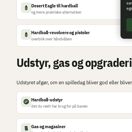
sam
Desert Eagle til hardball
eg
og mere praktiske alternativer
Hardball-revolvere og pistoler
overblik over håndvåben
Udstyr, gas og opgrader
Udstyret afgør, om en spilledag bliver god eller bliv
Hardball-udstyr
det du reelt har brug for på banen
Gas og magasiner