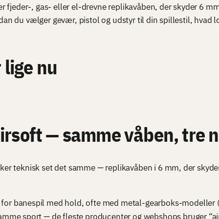
ger fjeder-, gas- eller el-drevne replikavåben, der skyder 6
an du vælger gevær, pistol og udstyr til din spillestil, hva
 lige nu
 airsoft — samme våben, tre 
ker teknisk set det samme — replikavåben i 6 mm, der skyder 
for banespil med hold, ofte med metal-gearboks-modeller (AE
samme sport — de fleste producenter og webshops bruger “airs