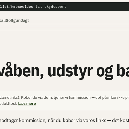
tligt
Købsguides
/
til skydesport
all
Softgun
Jagt
våben, udstyr og b
lamelinks). Køber du via dem, tjener vi kommission — det påvirker ikke pri
odukttest.
Læs mere
dtager kommission, når du køber via vores links — det koster