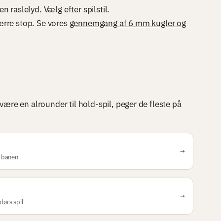
 raslelyd. Vælg efter spilstil.
ærre stop. Se vores
gennemgang af 6 mm kugler og
være en alrounder til hold-spil, peger de fleste på
→
å banen
→
dørs spil