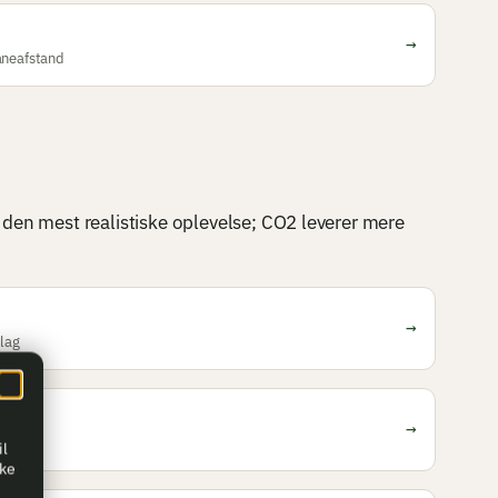
→
aneafstand
r den mest realistiske oplevelse; CO2 leverer mere
→
lag
→
tol
il
kke