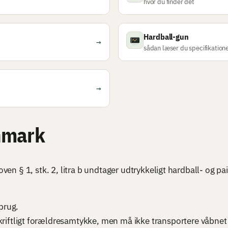
hvor du finder det
Hardball-gun
→
sådan læser du specifikation
→
anmark
loven § 1, stk. 2, litra b undtager udtrykkeligt hardball- og
brug.
riftligt forældresamtykke, men må ikke transportere våbnet