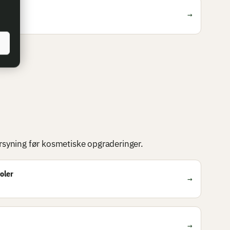
→
er
forsyning før kosmetiske opgraderinger.
toler
→
→