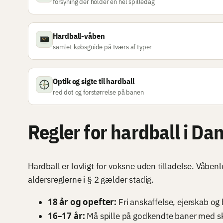
forsyning der holder en hel spilledag
Hardball-våben
samlet købsguide på tværs af typer
Optik og sigte til hardball
red dot og forstørrelse på banen
Regler for hardball i D
Hardball er lovligt for voksne uden tilladelse. Våben
aldersreglerne i § 2 gælder stadig.
18 år og opefter:
Fri anskaffelse, ejerskab og 
16–17 år:
Må spille på godkendte baner med sk