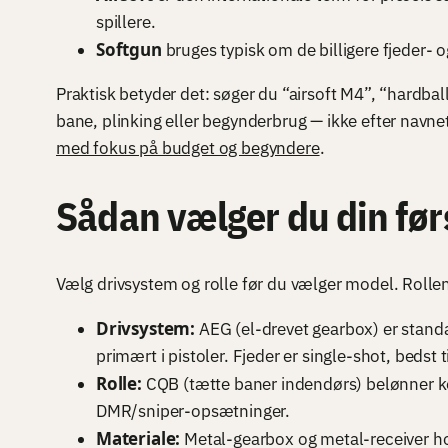
spillere.
Softgun
bruges typisk om de billigere fjeder- 
Praktisk betyder det: søger du “airsoft M4”, “hardba
bane, plinking eller begynderbrug — ikke efter navnet
med fokus på budget og begyndere
.
Sådan vælger du din fø
Vælg drivsystem og rolle før du vælger model. Rolle
Drivsystem:
AEG (el-drevet gearbox) er standa
primært i pistoler. Fjeder er single-shot, bedst 
Rolle:
CQB (tætte baner indendørs) belønner k
DMR/sniper-opsætninger.
Materiale:
Metal-gearbox og metal-receiver hol