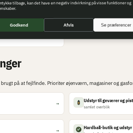
tykke tilbage, kan det have en negativ indvirkning på visse funktioner og
Walther PPK til hardball
enskaber.
→
kompakte sidearm-alternativ
Godkend
Afvis
Se præferencer
→
inger
er brugt på at fejlfinde. Prioriter øjenværn, magasiner og gas
Udstyr til geværer og pis
→
samlet overblik
Hardball-butik og udstyr
→