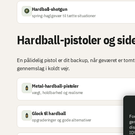
Hardball-shotgun
spring-haglgevær til tætte situationer
Hardball-pistoler og si
En pålidelig pistol er dit backup, når geværet er tom
gennemslag i koldt vejr.
Metal-hardball-pistoler
vægt, holdbarhed og realisme
Glock til hardball
For
opgraderinger og gode alternativer
gem
dis
ID'