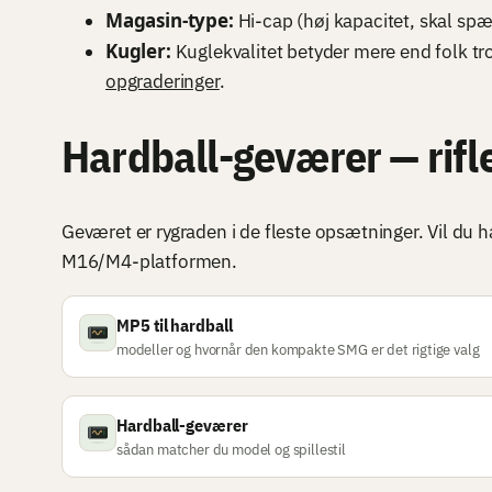
Magasin-type:
Hi-cap (høj kapacitet, skal spæn
Kugler:
Kuglekvalitet betyder mere end folk tr
opgraderinger
.
Hardball-geværer — rifle
Geværet er rygraden i de fleste opsætninger. Vil du ha
M16/M4-platformen.
MP5 til hardball
modeller og hvornår den kompakte SMG er det rigtige valg
Hardball-geværer
sådan matcher du model og spillestil