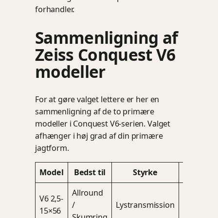
forhandler.
Sammenligning af
Zeiss Conquest V6
modeller
For at gøre valget lettere er her en
sammenligning af de to primære
modeller i Conquest V6-serien. Valget
afhænger i høj grad af din primære
jagtform.
Model
Bedst til
Styrke
Svagh
Allround
V6 2,5-
/
Lystransmission
Vægt/Stø
15×56
Skumring