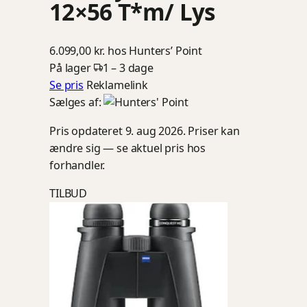
12×56 T*m/ Lys
6.099,00 kr.
hos Hunters’ Point
På lager
1 – 3 dage
Se pris
Reklamelink
Sælges af:
Pris opdateret 9. aug 2026. Priser kan
ændre sig — se aktuel pris hos
forhandler.
TILBUD