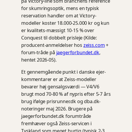
på Victory-line som branchens reference
for skumringsoptik, mens en typisk
reservation handler om at Victory-
modeller koster 18.000-25.000 kr og kun
er kvalitets-mæssigt 10-15 % over
Conquest til dobbelt prisleje (Kilde:
producent-anmeldelser hos
zeiss.com
+
forum-tråde på
jaegerforbundet.dk
,
hentet 2026-05).
Et gennemgående punkt i danske ejer-
kommentarer er at Zeiss-modeller
bevarer høj gensalgsværdi — V4/V6
brugt mod 70-80 % af nypris efter 5-7 års
brug ifølge prisrunner.dk og dba.dk-
noteringer maj 2026. Brugere på
jaegerforbundet.dk forumtråde
fremhæver også Zeiss-servicen i
Tyskland som meget hurtig (typisk 2-3