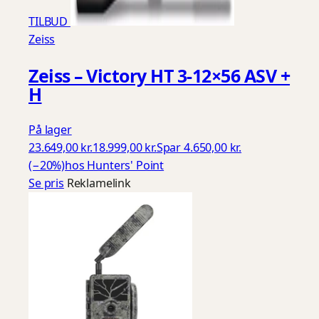
TILBUD
Zeiss
Zeiss – Victory HT 3-12×56 ASV +
H
På lager
23.649,00 kr.
18.999,00 kr.
Spar 4.650,00 kr.
(−20%)
hos Hunters' Point
Se pris
Reklamelink