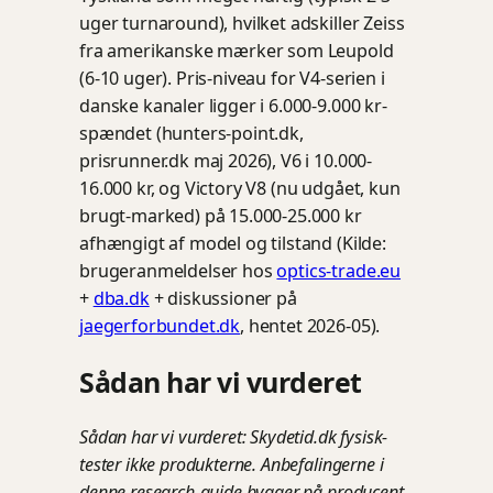
uger turnaround), hvilket adskiller Zeiss
fra amerikanske mærker som Leupold
(6-10 uger). Pris-niveau for V4-serien i
danske kanaler ligger i 6.000-9.000 kr-
spændet (hunters-point.dk,
prisrunner.dk maj 2026), V6 i 10.000-
16.000 kr, og Victory V8 (nu udgået, kun
brugt-marked) på 15.000-25.000 kr
afhængigt af model og tilstand (Kilde:
brugeranmeldelser hos
optics-trade.eu
+
dba.dk
+ diskussioner på
jaegerforbundet.dk
, hentet 2026-05).
Sådan har vi vurderet
Sådan har vi vurderet: Skydetid.dk fysisk-
tester ikke produkterne. Anbefalingerne i
denne research-guide bygger på producent-