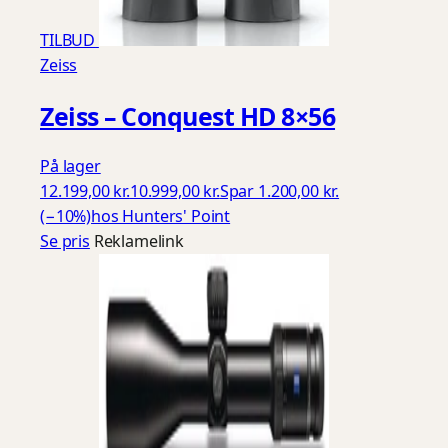
TILBUD
Zeiss
Zeiss – Conquest HD 8×56
På lager
12.199,00 kr.
10.999,00 kr.
Spar 1.200,00 kr.
(−10%)
hos Hunters' Point
Se pris
Reklamelink