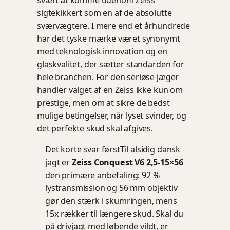
sigtekikkert som en af de absolutte
sværvægtere. I mere end et århundrede
har det tyske mærke været synonymt
med teknologisk innovation og en
glaskvalitet, der sætter standarden for
hele branchen. For den seriøse jæger
handler valget af en Zeiss ikke kun om
prestige, men om at sikre de bedst
mulige betingelser, når lyset svinder, og
det perfekte skud skal afgives.
Det korte svar først
Til alsidig dansk
jagt er
Zeiss Conquest V6 2,5-15×56
den primære anbefaling: 92 %
lystransmission og 56 mm objektiv
gør den stærk i skumringen, mens
15x rækker til længere skud. Skal du
på drivjagt med løbende vildt, er