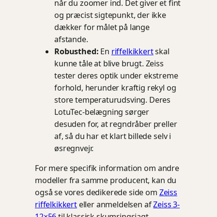
når du zoomer ind. Det giver et fint
og præcist sigtepunkt, der ikke
dækker for målet på lange
afstande.
Robusthed:
En
riffelkikkert
skal
kunne tåle at blive brugt. Zeiss
tester deres optik under ekstreme
forhold, herunder kraftig rekyl og
store temperaturudsving. Deres
LotuTec-belægning sørger
desuden for, at regndråber preller
af, så du har et klart billede selv i
øsregnvejr.
For mere specifik information om andre
modeller fra samme producent, kan du
også se vores dedikerede side om
Zeiss
riffelkikkert
eller anmeldelsen af
Zeiss 3-
12×56
til klassisk skumringsjagt.