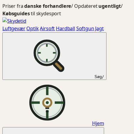
Spring
Priser fra
danske forhandlere
/
Opdateret
ugentligt
/
til
Købsguides
til skydesport
indhold
Luftgevær
Optik
Airsoft
Hardball
Softgun
Jagt
Søg
/
Hjem