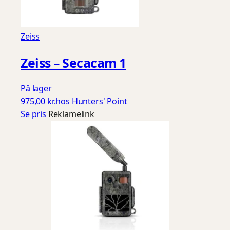
Zeiss
Zeiss – Secacam 1
På lager
975,00 kr.
hos Hunters' Point
Se pris
Reklamelink