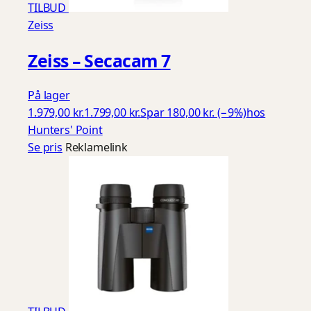
TILBUD
Zeiss
Zeiss – Secacam 7
På lager
1.979,00 kr.
1.799,00 kr.
Spar 180,00 kr. (−9%)
hos
Hunters' Point
Se pris
Reklamelink