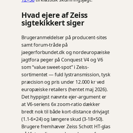
Hvad ejere af Zeiss
sigtekikkert siger
Brugeranmeldelser på producent-sites
samt forum-tråde på
jaegerforbundet.dk og nordeuropæiske
jagtfora peger på Conquest V4 og V6
som “value sweet-spot” i Zeiss-
sortimentet — fuld lystransmission, tysk
præcision og pris under 12.000 kr ved
europæiske retailers (hentet maj 2026).
Det hyppigst nævnte ejer-argument er
at V6-seriens 6x zoom-ratio dækker
bredt nok til både kort-distance drivjagt
(1.1-6×24) og længere skud (3-18×50).
Brugere fremhæver Zeiss Schott HT-glas