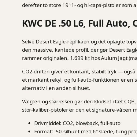
derefter to store 1911- og hi-capa-pistoler som a
KWC DE .50 L6, Full Auto, 
Selve Desert Eagle-replikaen og det oplagte top
den massive, kantede profil, der gør Desert Eag
rammer originalen. 1.699 kr. hos Aulum Jagt (ma
CO2-driften giver et kontant, stabilt tryk — ogs
et markant rekyl, og full-auto-funktionen er en s
alternativ i en anden silhuet.
Vægten og størrelsen gør den klodset i tæt CQB, 
stor-kaliber-pistoler er den et signature-våben
Drivmiddel: CO2, blowback, full-auto
Format: .50-silhuet med 6″ slæde, tung prof