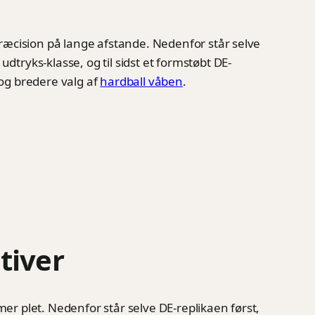
ræcision på lange afstande. Nedenfor står selve
dtryks-klasse, og til sidst et formstøbt DE-
 og bredere valg af
hardball våben
.
tiver
r plet. Nedenfor står selve DE-replikaen først,