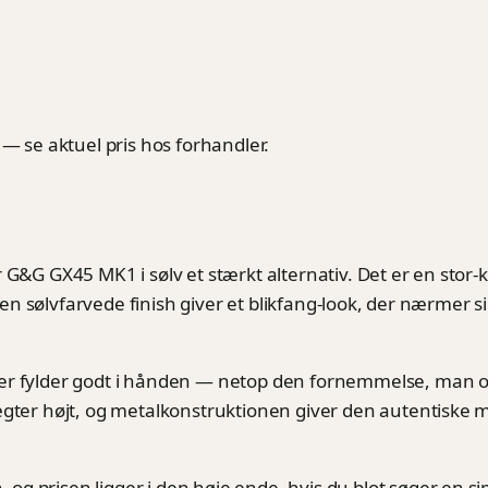
 — se aktuel pris hos forhandler.
 G&G GX45 MK1 i sølv et stærkt alternativ. Det er en stor-k
. Den sølvfarvede finish giver et blikfang-look, der nærmer
er fylder godt i hånden — netop den fornemmelse, man ogs
vægter højt, og metalkonstruktionen giver den autentiske
 prisen ligger i den høje ende, hvis du blot søger en sim