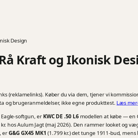
onisk Design
Rå Kraft og Ikonisk Des
nks (reklamelinks). Køber du via dem, tjener vi kommission
ta og brugeranmeldelser, ikke egne produkttest.
Læs mer
 Eagle-softgun, er
KWC DE .50 L6
modellen at købe — en C
9 kr. hos Aulum Jagt (maj 2026). Den rammer looket og væg
, er
G&G GX45 MK1
(1.799 kr.) det tunge 1911-bud, mens