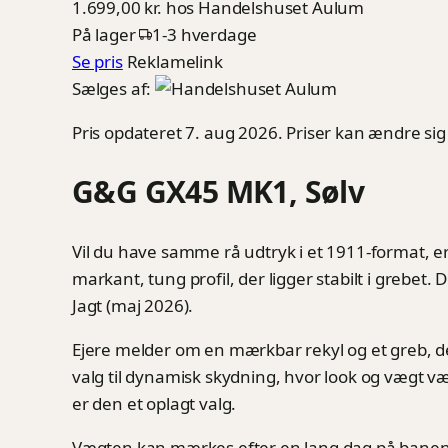
1.699,00 kr.
hos Handelshuset Aulum
På lager
1-3 hverdage
Se pris
Reklamelink
Sælges af:
Pris opdateret 7. aug 2026. Priser kan ændre sig
G&G GX45 MK1, Sølv
Vil du have samme rå udtryk i et 1911-format, er
markant, tung profil, der ligger stabilt i grebet
Jagt (maj 2026).
Ejere melder om en mærkbar rekyl og et greb, d
valg til dynamisk skydning, hvor look og vægt 
er den et oplagt valg.
Vægten kan mærkes efter en lang dag på banen, og