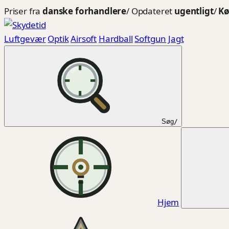
Spring
Priser fra
danske forhandlere
/
Opdateret
ugentligt
/
Kø
til
indhold
Luftgevær
Optik
Airsoft
Hardball
Softgun
Jagt
Søg
/
Hjem