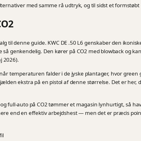
lternativer med samme rå udtryk, og til sidst et formstøbt 
CO2
valg til denne guide. KWC DE .50 L6 genskaber den ikonis
le så genkendelig. Den kører på CO2 med blowback og kan s
j 2026).
å når temperaturen falder i de jyske plantager, hvor green 
jælden ekstra på en pistol af denne størrelse. Det er her, 
og full-auto på CO2 tømmer et magasin lynhurtigt, så hav 
 mere end en effektiv arbejdshest — men det er præcis po
il