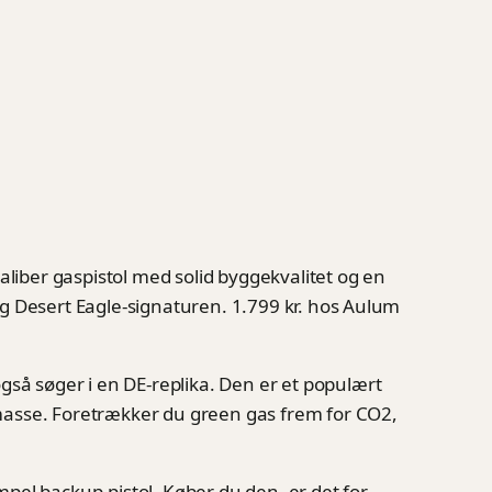
aliber gaspistol med solid byggekvalitet og en
 sig Desert Eagle-signaturen. 1.799 kr. hos Aulum
å søger i en DE-replika. Den er et populært
 masse. Foretrækker du green gas frem for CO2,
pel backup-pistol. Køber du den, er det for