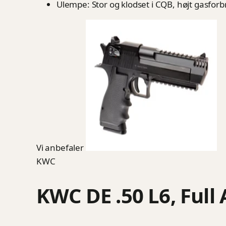
Ulempe: Stor og klodset i CQB, højt gasfor
Vi anbefaler
KWC
KWC DE .50 L6, Full