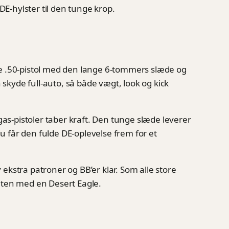
DE-hylster til den tunge krop.
ke .50-pistol med den lange 6-tommers slæde og
kyde full-auto, så både vægt, look og kick
gas-pistoler taber kraft. Den tunge slæde leverer
du får den fulde DE-oplevelse frem for et
ekstra patroner og BB’er klar. Som alle store
inten med en Desert Eagle.