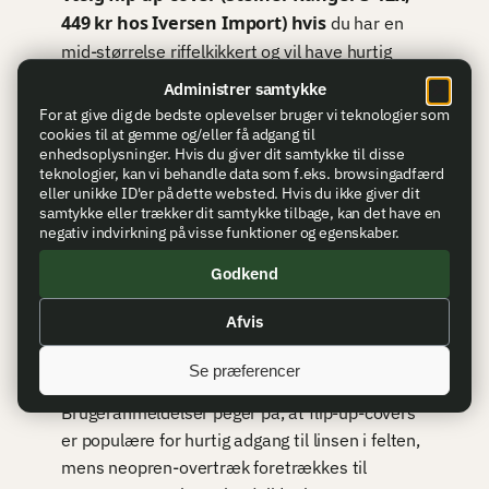
449 kr hos Iversen Import) hvis
du har en
mid-størrelse riffelkikkert og vil have hurtig
adgang til linsen i felten.
Administrer samtykke
Vælg flip-up-cover til Ranger 1-4x (449 kr)
For at give dig de bedste oplevelser bruger vi teknologier som
hvis
du har en lavzoom-kikkert til drivjagt eller
cookies til at gemme og/eller få adgang til
enhedsoplysninger. Hvis du giver dit samtykke til disse
kort hold.
teknologier, kan vi behandle data som f.eks. browsingadfærd
Vælg Leica Flip Cap for Magnus i og Fortis
eller unikke ID'er på dette websted. Hvis du ikke giver dit
samtykke eller trækker dit samtykke tilbage, kan det have en
(1.200 kr hos Hunters Point) hvis
du har en
negativ indvirkning på visse funktioner og egenskaber.
premium Leica-model og prioriterer brand-
specifik pasform frem for pris.
Godkend
Hvad ejere af linsebeskyttere
Afvis
siger
Se præferencer
Brugeranmeldelser peger på, at flip-up-covers
er populære for hurtig adgang til linsen i felten,
mens neopren-overtræk foretrækkes til