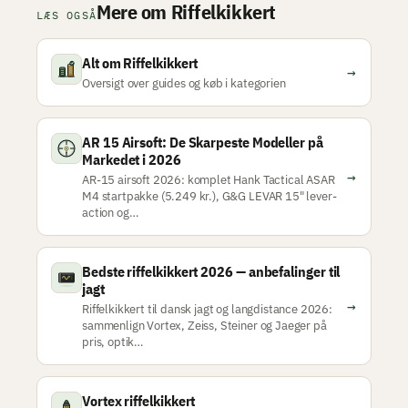
Mere om Riffelkikkert
LÆS OGSÅ
Alt om Riffelkikkert
→
Oversigt over guides og køb i kategorien
AR 15 Airsoft: De Skarpeste Modeller på
Markedet i 2026
→
AR-15 airsoft 2026: komplet Hank Tactical ASAR
M4 startpakke (5.249 kr.), G&G LEVAR 15" lever-
action og…
Bedste riffelkikkert 2026 — anbefalinger til
jagt
→
Riffelkikkert til dansk jagt og langdistance 2026:
sammenlign Vortex, Zeiss, Steiner og Jaeger på
pris, optik…
Vortex riffelkikkert