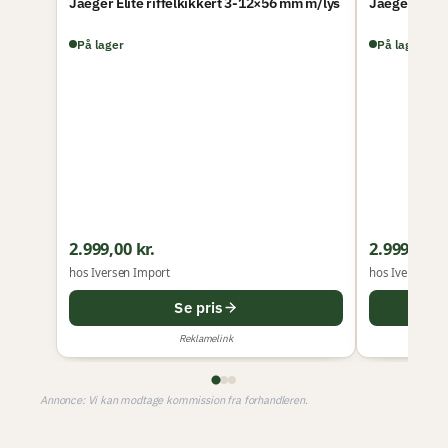
Jaeger Elite riffelkikkert 3-12×56 mm m/lys
Jaeger riffe
På lager
På lager
2.999,00 kr.
2.999,00 kr
hos Iversen Import
hos Iversen Im
Se pris
Reklamelink
Annonce: Vi kan modtage kommission fra forhandleren.