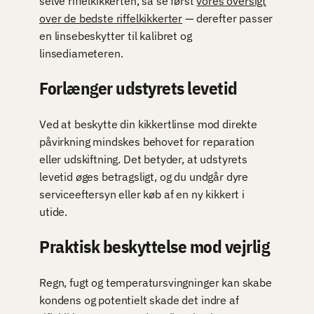
selve riffelkikkerten, så se først
vores oversigt
over de bedste riffelkikkerter
— derefter passer
en linsebeskytter til kalibret og
linsediameteren.
Forlænger udstyrets levetid
Ved at beskytte din kikkertlinse mod direkte
påvirkning mindskes behovet for reparation
eller udskiftning. Det betyder, at udstyrets
levetid øges betragsligt, og du undgår dyre
serviceeftersyn eller køb af en ny kikkert i
utide.
Praktisk beskyttelse mod vejrlig
Regn, fugt og temperatursvingninger kan skabe
kondens og potentielt skade det indre af