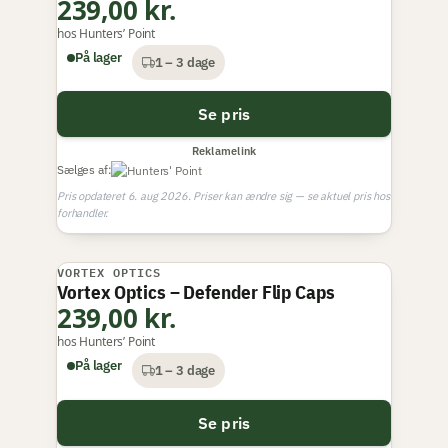
239,00 kr.
hos Hunters’ Point
På lager
1 – 3 dage
Se pris
Reklamelink
Sælges af:
Pris opdateret 6. aug 2026. Priser kan ændre sig — se aktuel pris hos
forhandler.
VORTEX OPTICS
Vortex Optics – Defender Flip Caps
239,00 kr.
hos Hunters’ Point
På lager
1 – 3 dage
Se pris