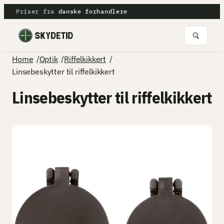
Spring
Priser fra
danske forhandlere
til
indhold
/
/
/
Home
Optik
Riffelkikkert
Linsebeskytter til riffelkikkert
Linsebeskytter til riffelkikkert