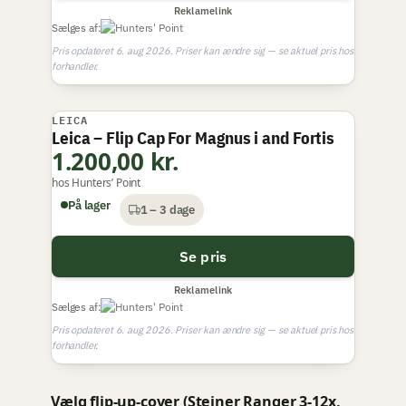
Reklamelink
Sælges af:
Pris opdateret 6. aug 2026. Priser kan ændre sig — se aktuel pris hos
forhandler.
LEICA
Leica – Flip Cap For Magnus i and Fortis
1.200,00 kr.
hos Hunters’ Point
På lager
1 – 3 dage
Se pris
Reklamelink
Sælges af:
Pris opdateret 6. aug 2026. Priser kan ændre sig — se aktuel pris hos
forhandler.
Vælg flip-up-cover (Steiner Ranger 3-12x,